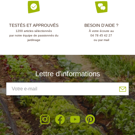
TESTÉS ET APPROUVÉS
BESOIN D’AIDE ?
1200 articles sélectionnés
À votre écoute au
par notre équipe de passionnés du
04 78 45 42 27
jardinage
ou par mail
Lettre d'informations