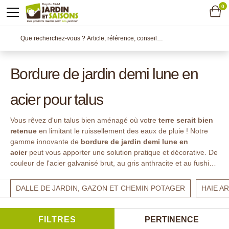
0
Bordure de jardin demi lune en
acier pour talus
Vous rêvez d'un talus bien aménagé où votre
terre serait bien
retenue
en limitant le ruissellement des eaux de pluie ! Notre
gamme innovante de
bordure de jardin demi lune en
acier
peut vous apporter une solution pratique et décorative. De
couleur de l'acier galvanisé brut, au gris anthracite et au fushia,
chaque
bordure pour talus en pente
,
fabriquée en
France
, s'adaptera à toute forme de pente à aménager.
DALLE DE JARDIN, GAZON ET CHEMIN POTAGER
HAIE A
FILTRES
PERTINENCE