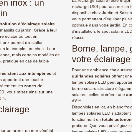
en inox : un
La recharge solaire reste majori
(5 avis)
recharge USB pour assurer un f
in
disponible chez Jardin et Saiso
vous permettant d’équiper plusi
solution d’éclairage solaire
optimale dans votre jardin. En c
 massifs du jardin. Grâce à leur
d’installation, le spot solaire 
re éclatante, tout en
réussi.
prix permet d’installer
Borne, lampe, g
 un lot complet, au choix. Leur
ienne, mais certains modèles de
votre éclairage
 pratique en cas de faible
Pour une ambiance chaleureuse e
s
résistent aux intempéries
et
guirlandes solaires
offrent une
es apportent une touche
lampe solaire LED
peut apporte
scrètement les
zones de
borne solaire structure élégam
LED
, vous misez ainsi sur une
solaires, celles-ci créent une
at
din.
d’été.
clairage
Disponibles en lot, en blanc fro
lampes solaires LED s’adaptent à
fonctionnent en
totale autonom
pratique. Que vous privilégiez le
leur un arbre, un mur végétal,
lampe solaire LED, vous trouvere