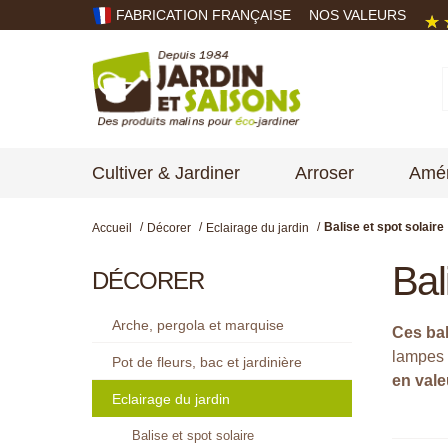
FABRICATION FRANÇAISE
NOS VALEURS
Cultiver & Jardiner
Arroser
Amén
Balise et spot solaire
Accueil
Décorer
Eclairage du jardin
Bal
DÉCORER
Arche, pergola et marquise
Ces bal
lampes 
Pot de fleurs, bac et jardinière
en vale
Eclairage du jardin
Balise et spot solaire