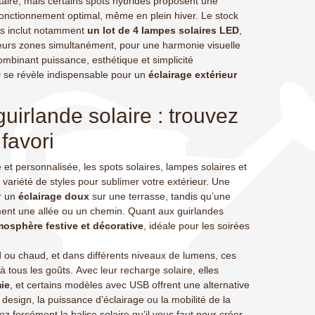
taire, mais certains spots hybrides proposent une
onctionnement optimal, même en plein hiver. Le stock
ns inclut notamment
un lot de 4 lampes solaires LED
,
eurs zones simultanément, pour une harmonie visuelle
ombinant puissance, esthétique et simplicité
LED se révèle indispensable pour un
éclairage extérieur
uirlande solaire : trouvez
 favori
t personnalisée, les spots solaires, lampes solaires et
 variété de styles pour sublimer votre extérieur. Une
r un
éclairage doux
sur une terrasse, tandis qu’une
ment une allée ou un chemin. Quant aux guirlandes
mosphère festive et décorative
, idéale pour les soirées
id ou chaud, et dans différents niveaux de lumens, ces
 tous les goûts. Avec leur recharge solaire, elles
ie
, et certains modèles avec USB offrent une alternative
 design, la puissance d’éclairage ou la mobilité de la
z forcément la balise solaire qu’il vous faut pour créer