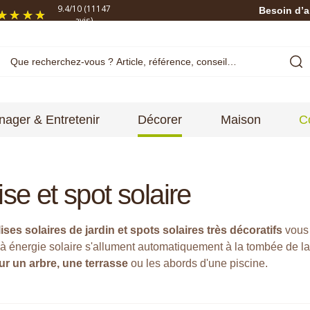
9.4
/
10
(11147
Besoin d’a
avis)
ager & Entretenir
Décorer
Maison
C
ise et spot solaire
ises solaires de jardin et spots solaires très décoratifs
vous 
à énergie solaire s'allument automatiquement à la tombée de la
ur un arbre, une terrasse
ou les abords d'une piscine.