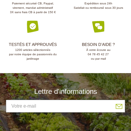
Paiement sécurisé CB, Paypal,
Expédition sous 24h
virement, mandat administratif
Satisfait ou remboursé sous 30 jours
3X sans frais CB à partir de 150 €
TESTÉS ET APPROUVÉS
BESOIN D’AIDE ?
1200 articles sélectionnés
À votre écoute au
(2 avis)
par notre équipe de passionnés du
04 78 45 42 27
jardinage
ou par mail
Lettre d'informations