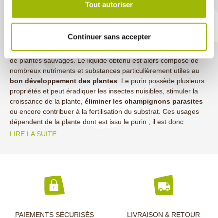
Tout autoriser
biologique aux nombreux bienfaits
Véritable
engrais naturel
, le purin naît d’un processus de
Continuer sans accepter
fermentation ou de macération de certains éléments de plantes,
comme les feuilles ou les racines, ou bien de quelques espèces
de plantes sauvages. Le liquide obtenu est alors composé de
nombreux nutriments et substances particulièrement utiles au
bon développement des plantes
. Le purin possède plusieurs
propriétés et peut éradiquer les insectes nuisibles, stimuler la
croissance de la plante,
éliminer les champignons parasites
ou encore contribuer à la fertilisation du substrat. Ces usages
dépendent de la plante dont est issu le purin ; il est donc
LIRE LA SUITE
PAIEMENTS SÉCURISÉS
LIVRAISON & RETOUR