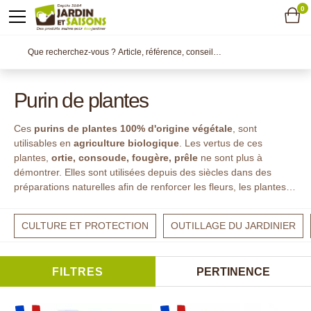
0
Purin de plantes
Ces
purins de plantes 100% d'origine végétale
, sont
utilisables en
agriculture biologique
. Les vertus de ces
plantes,
ortie, consoude, fougère, prêle
ne sont plus à
démontrer. Elles sont utilisées depuis des siècles dans des
préparations naturelles afin de renforcer les fleurs, les plantes
potagères er fruitières. Leur origine végétale associée à leurs
qualités intrinsèques font des
purins de plantes l'un des
CULTURE ET PROTECTION
OUTILLAGE DU JARDINIER
principaux alliés de l'éco jardinier
.
FILTRES
PERTINENCE