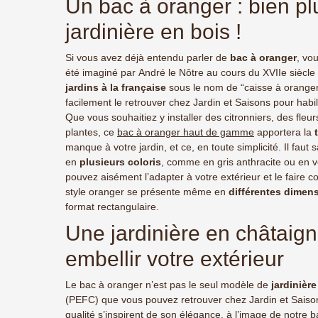
Un bac à oranger : bien p
durab
extéri
jardinière en bois !
harmo
fleur
fabri
Si vous avez déjà entendu parler de
bac à oranger
, vo
été imaginé par André le Nôtre au cours du XVIIe siècle et
jardins à la française
sous le nom de “caisse à oranger
facilement le retrouver chez Jardin et Saisons pour habil
Que vous souhaitiez y installer des citronniers, des fleu
plantes, ce
bac à oranger haut de gamme
apportera la
manque à votre jardin, et ce, en toute simplicité. Il faut sa
en
plusieurs coloris
, comme en gris anthracite ou en v
pouvez aisément l’adapter à votre extérieur et le faire 
style oranger se présente même en
différentes dimen
format rectangulaire.
Une jardinière en châtaign
embellir votre extérieur
Le bac à oranger n’est pas le seul modèle de
jardinièr
(PEFC) que vous pouvez retrouver chez Jardin et Saison
qualité s’inspirent de son élégance, à l’image de notre
b