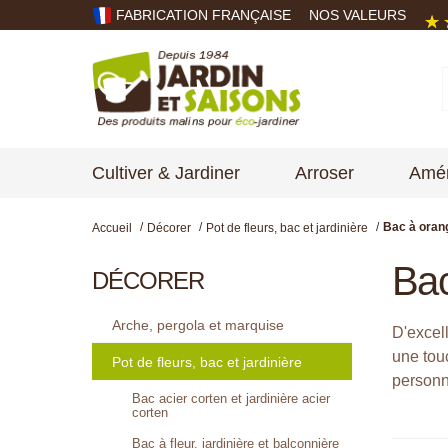
FABRICATION FRANÇAISE
NOS VALEURS
Cultiver & Jardiner
Arroser
Amén
Bac à orang
Accueil
Décorer
Pot de fleurs, bac et jardinière
Bac
DÉCORER
Arche, pergola et marquise
D'excel
une tou
Pot de fleurs, bac et jardinière
personn
Bac acier corten et jardinière acier
corten
Bac à fleur, jardinière et balconnière