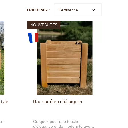
TRIER PAR :
Pertinence
NOUVEAUTÉS
style
Bac carré en châtaignier
ce
Craquez pour une touche
d'élégance et de modernité avec