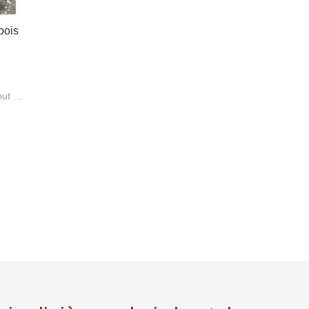
artisanale française.
 bois
out à
ère en
 votre
aussi
ux qui
es
large
cette
de
 Grâce
 bois
é et