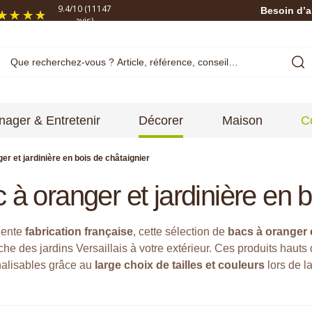
9.4
/
10
(11147
Besoin d’a
avis)
ager & Entretenir
Décorer
Maison
C
er et jardinière en bois de châtaignier
 à oranger et jardinière en b
lente
fabrication française
, cette sélection de
bacs à oranger 
che des jardins Versaillais à votre extérieur. Ces produits hau
alisables grâce au
large choix de tailles et couleurs
lors de 