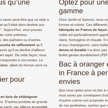
lus qu’une
Optez pour une 
ilité pour créer un espace
parasites. Notre service clien
eur accueillant et
à votre disposition si vous
gamme
nieux. Choisissez un bac à
souhaitez un RAL spécifique,
s en bois garantie 10 ans et
l'ajout de roulettes ou de
qué en France !
us savez peut-être que ce style a
Chez Jardin et Saisons, nous v
goudron.Excellente fabricati
artisanale française.
 qu’il était alors destiné aux
formes et coloris. Ces différents
”. Aujourd’hui, vous pouvez
fabriqués en France de façon 
ler votre extérieur.
noble est particulièrement appr
rs, des palmiers ou d’autres
claire, homogène et chaude. Il ré
touche de raffinement
qu’il
et aux champignons, sans trait
voir qu’il se décline d’ailleurs
dense et durable
n’a donc pas é
ert sapin. De cette façon, vous
forêts gérées durablement (PEFC
correspondre à vos envies. Le
Bac à oranger 
sions
, allant du format carré ou
in France à pe
ier pour
envies
Que vous optiez pour un bac à
vous savez par conséquent d’où 
e en bois de châtaignier
d’autres coloris non proposés en
s. D’autres produits de grande
de nos jardinières, sachez que 
ac carré
, par ailleurs accessible