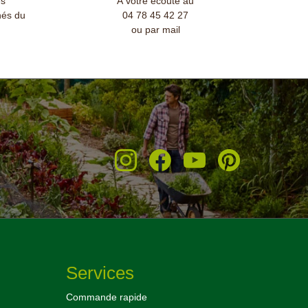
és
À votre écoute au
nés du
04 78 45 42 27
ou par mail
Services
Commande rapide