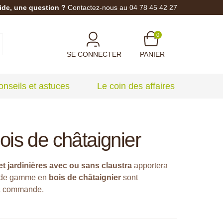
ide, une question ?
Contactez-nous au 04 78 45 42 27
0
SE CONNECTER
PANIER
onseils et astuces
Le coin des affaires
ois de châtaignier
et jardinières avec ou sans claustra
apportera
ts de gamme en
bois de châtaignier
sont
la commande.