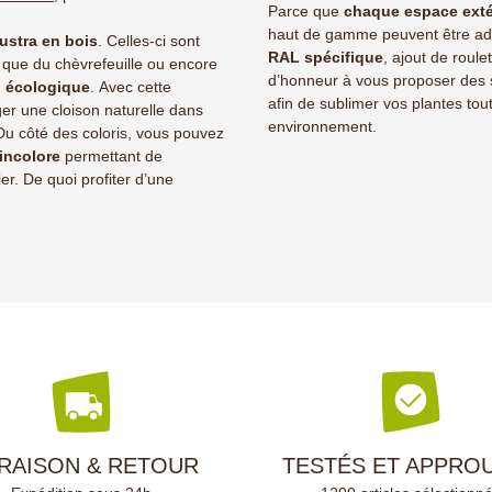
Parce que
chaque espace exté
haut de gamme peuvent être ad
austra en bois
. Celles-ci sont
RAL spécifique
, ajout de roule
s que du chèvrefeuille ou encore
d’honneur à vous proposer des s
l écologique
. Avec cette
afin de sublimer vos plantes to
ger une cloison naturelle dans
environnement.
 Du côté des coloris, vous pouvez
 incolore
permettant de
er. De quoi profiter d’une
VRAISON & RETOUR
TESTÉS ET APPRO