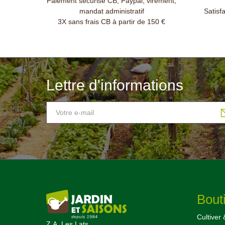
Paiement sécurisé CB, Paypal, virement,
mandat administratif
Satisf
3X sans frais CB à partir de 150 €
Lettre d'informations
Bout
Cultiver 
Z.A. Les Lats