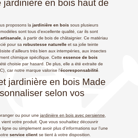
jardinière en bois haut de
(2 avis)
t est
ous proposons la
jardinière en bois
sous plusieurs
on
 modèles sont tous d’excellente qualité, car ils sont
artisanale
, à partir de bois de châtaignier. Ce matériau
écié pour sa
robustesse naturelle
et sa jolie teinte
siste d’ailleurs très bien aux intempéries, aux insectes
ement chimique spécifique. Cette
essence de bois
té choisie par hasard. De plus, elle a été extraite de
), car notre marque valorise l’
écoresponsabilité
.
et jardinière en bois Made
rsonnaliser selon vos
 oranger ou pour une
jardinière en bois avec persienne
,
vient votre produit. Que vous souhaitiez découvrir
 ligne ou simplement avoir plus d’informations sur l’une
notre
service client
se tient à votre disposition.