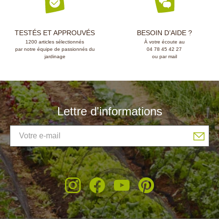
TESTÉS ET APPROUVÉS
BESOIN D’AIDE ?
1200 articles sélectionnés
À votre écoute au
par notre équipe de passionnés du
04 78 45 42 27
jardinage
ou par mail
Lettre d'informations