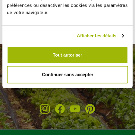
préférences ou désactiver les cookies via les paramètres
de votre navigateur.
TESTÉS ET APPROUVÉS
BESOIN D’AIDE ?
1200 articles sélectionnés
À votre écoute au
par notre équipe de passionnés du
04 78 45 42 27
jardinage
ou par mail
Afficher les détails
Tout autoriser
Lettre d'informations
Continuer sans accepter