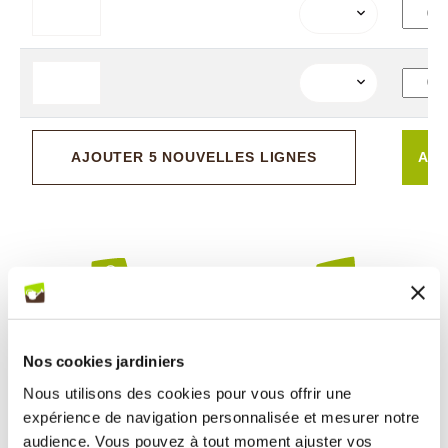
AJOUTER 5 NOUVELLES LIGNES
AJO
PAIEMENTS SÉCURISÉS
LIVRAISON & RETOUR
Paiement sécurisé CB, Paypal,
Expédition sous 24h
Nos cookies jardiniers
virement, mandat administratif
Satisfait ou remboursé sous 30 jours
3X sans frais CB à partir de 150 €
Nous utilisons des cookies pour vous offrir une
expérience de navigation personnalisée et mesurer notre
audience. Vous pouvez à tout moment ajuster vos