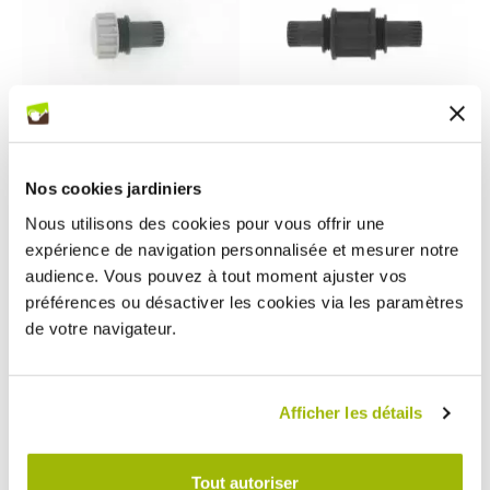
Bouchon ONDISEVE
Raccord de jonction ONDISEVE
Nos cookies jardiniers
Bouchon ONDISEVE, un raccord
Raccord de jonction ONDISEVE pour
Nous utilisons des cookies pour vous offrir une
spécifique pour les rampes goutte à goutte
rallonger votre arrosage goutte à goutte
ONDISEVE.
ONDISEVE en raccordant 2 rampes.
3,80 €
4,30 €
expérience de navigation personnalisée et mesurer notre
audience. Vous pouvez à tout moment ajuster vos
préférences ou désactiver les cookies via les paramètres
de votre navigateur.
Afficher les détails
Tout autoriser