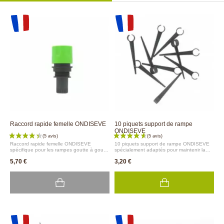
Raccord rapide femelle ONDISEVE
10 piquets support de rampe
ONDISEVE
Raccord rapide femelle ONDISEVE
10 piquets support de rampe ONDISEVE
spécifique pour les rampes goutte à goutte
spécialement adaptés pour maintenir la
ONDISEVE.
rampe goutte à goutte ONDISEVE en
5,70 €
3,20 €
place.