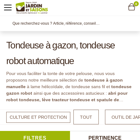
0
Tondeuse à gazon, tondeuse
robot automatique
Pour vous faciliter la tonte de votre pelouse, nous vous
proposons notre meilleure sélection de
tondeuse à gazon
manuelle
à lame hélicoïdale, de tondeuse sans fil et
tondeuse
gazon robot
ainsi que des accessoires astucieux :
abri pour
robot tondeuse, lève tracteur tondeuse et spatule de
nettoyage pour tondeuse...
Un gazon tiré à quatre épingles, le
rêve de tout amateur de beaux jardins !
CULTURE ET PROTECTION
TOUT
OUTIL DE JA
FILTRES
PERTINENCE