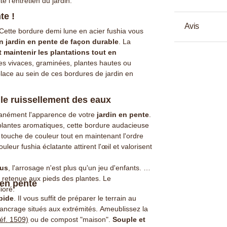
ite l’entretien du jardin.
te !
Avis
Cette bordure demi lune en acier fushia vous
 jardin en pente de façon durable
. La
et maintenir les plantations tout en
tes vivaces, graminées, plantes hautes ou
 place au sein de ces bordures de jardin en
r le ruissellement des eaux
tanément l'apparence de votre
jardin en pente
.
 plantes aromatiques, cette bordure audacieuse
e touche de couleur tout en maintenant l'ordre
eur fushia éclatante attirent l'œil et valorisent
lus
, l'arrosage n'est plus qu'un jeu d'enfants. En
st retenue aux pieds des plantes. Le
 en pente
ioré.
apide
. Il vous suffit de préparer le terrain au
d'ancrage situés aux extrémités. Ameublissez la
éf. 1509)
ou de compost "maison".
Souple et