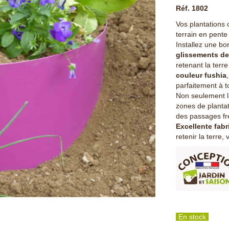
Réf. 1802
Vos plantations 
terrain en pente 
Installez une bo
glissements de
retenant la terre
couleur fushia
parfaitement à t
Non seulement la
zones de plantat
des passages fré
Excellente fabr
retenir la terre, 
En stock