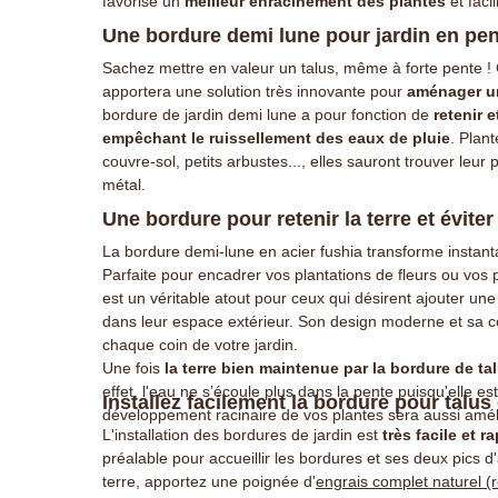
favorise un
meilleur enracinement des plantes
et facil
Une bordure demi lune pour jardin en pen
Sachez mettre en valeur un talus, même à forte pente ! 
apportera une solution très innovante pour
aménager un
bordure de jardin demi lune a pour fonction de
retenir 
empêchant le ruissellement des eaux de pluie
. Plan
couvre-sol, petits arbustes..., elles sauront trouver leur
métal.
Une bordure pour retenir la terre et évite
La bordure demi-lune en acier fushia transforme instan
Parfaite pour encadrer vos plantations de fleurs ou vos
est un véritable atout pour ceux qui désirent ajouter un
dans leur espace extérieur. Son design moderne et sa coul
chaque coin de votre jardin.
Une fois
la terre bien maintenue par la bordure de ta
effet, l'eau ne s’écoule plus dans la pente puisqu'elle e
Installez facilement la bordure pour talus
développement racinaire de vos plantes sera aussi amél
L'installation des bordures de jardin est
très facile et r
préalable pour accueillir les bordures et ses deux pics 
terre, apportez une poignée d'
engrais complet naturel (r