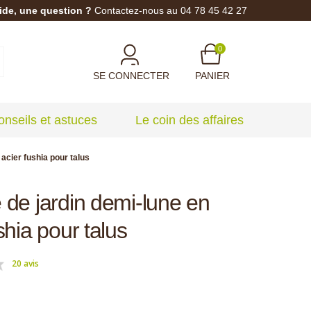
ide, une question ?
Contactez-nous au 04 78 45 42 27
0
SE CONNECTER
PANIER
onseils et astuces
Le coin des affaires
acier fushia pour talus
 de jardin demi-lune en
shia pour talus
20 avis