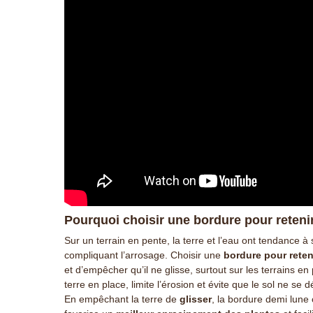
Pourquoi choisir une bordure pour retenir 
Sur un terrain en pente, la terre et l’eau ont tendance à s
compliquant l’arrosage. Choisir une
bordure pour reteni
et d’empêcher qu’il ne glisse, surtout sur les terrains en
terre en place, limite l’érosion et évite que le sol ne se d
En empêchant la terre de
glisser
, la bordure demi lune c