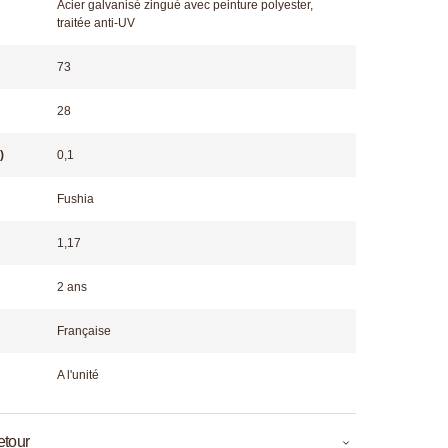
Acier galvanisé zingué avec peinture polyester,
traitée anti-UV
73
28
)
0,1
Fushia
1,17
2 ans
Française
A l'unité
etour