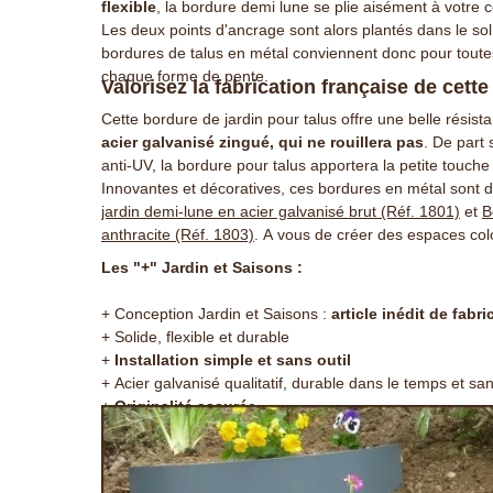
flexible
, la bordure demi lune se plie aisément à votre
Les deux points d'ancrage sont alors plantés dans le sol
bordures de talus en métal conviennent donc pour toutes 
chaque forme de pente.
Valorisez la fabrication française de cett
Cette bordure de jardin pour talus offre une belle résist
acier galvanisé zingué, qui ne rouillera pas
. De part 
anti-UV, la bordure pour talus apportera la petite touche 
Innovantes et décoratives, ces bordures en métal sont di
jardin demi-lune en acier galvanisé brut (Réf. 1801)
et
B
anthracite (Réf. 1803)
. A vous de créer des espaces colo
Les "+" Jardin et Saisons :
+ Conception Jardin et Saisons :
article inédit de fabr
+ Solide, flexible et durable
+
Installation simple et sans outil
+ Acier galvanisé qualitatif, durable dans le temps et sa
+
Originalité assurée
+
Adaptable à tout décor et style de jardin