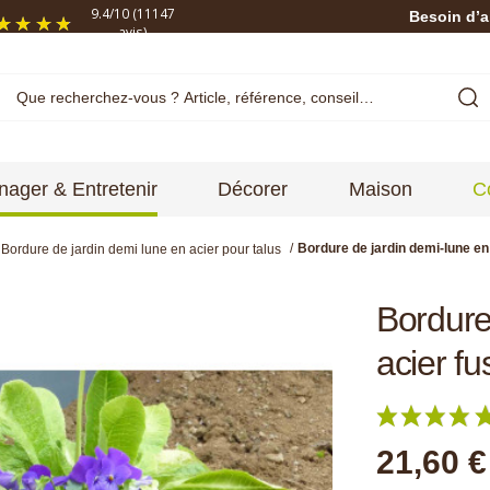
9.4
/
10
(11147
Besoin d’a
avis)
ager & Entretenir
Décorer
Maison
C
Bordure de jardin demi-lune en 
Bordure de jardin demi lune en acier pour talus
Bordure
acier fu
21,60 €