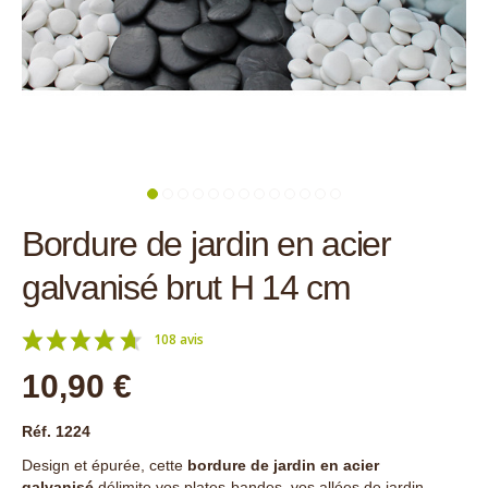
Bordure de jardin en acier
galvanisé brut H 14 cm
108 avis
10,90 €
Réf. 1224
Design et épurée, cette
bordure de jardin en acier
galvanisé
délimite vos plates-bandes, vos allées de jardin,