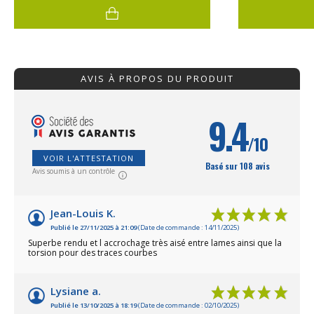
allées de jardin... Grâce à leur souplesse,
D'une hauteur de
ces bordures de jardin peuvent être
jardin signée Jar
installées sur n'importe quel terrain et dans
charme du fer for
la forme que vous souhaitez : ronde pour
dimension classi
contour d'arbres, carrée, losange, etc.
jardin. Les détai
Découvrez ce concept original de bordures
esthétique délic
AVIS À PROPOS DU PRODUIT
en acier galvanisé coloré !Excellente
sensation de lég
fabrication française pour cette bordure
une robustesse e
ondulée de longueur 1,17 mètre, vendue à
bordure en acier
l'unité.Dès 12 bordures de jardin gris
l'unité et d'excel
9.4
anthracite achetées, profitez d’un tarif
partir de 12 bordu
/10
dégressif avantageux !
achetées, bénéfic
avantageux !
VOIR L'ATTESTATION
Basé sur 108 avis
Avis soumis à un contrôle
Jean-Louis K.
Publié le 27/11/2025 à 21:09
(Date de commande : 14/11/2025)
Superbe rendu et l accrochage très aisé entre lames ainsi que la
torsion pour des traces courbes
Lysiane a.
Publié le 13/10/2025 à 18:19
(Date de commande : 02/10/2025)