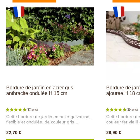
+ Bord anti-coupure
Bordure de jardin en acier gris
Bordure de jardi
anthracite ondulée H 15 cm
ajourée H 18 
Cette bordure de jardin en acier galvanisé,
Cette bordure de 
flexible et ondulée, de couleur gris
couleur fer vieilli
anthracite est idéale pour créer des
idéale pour crée
délimitations d'espaces verts : gazon,
22,70 €
allées de jardin 
28,90 €
massifs de fleurs, parterres, surplombs,
vos massifs de fl