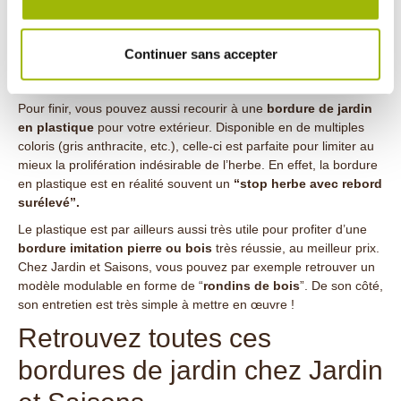
d’entretien, simplement une brosse et de l’eau savonneuse pour
enlever les mousses. À noter : la bordure en pierre est
fréquemment utilisée pour
retenir les gravillons.
Continuer sans accepter
Les bordures de jardin en plastique
Pour finir, vous pouvez aussi recourir à une
bordure de jardin
en plastique
pour votre extérieur. Disponible en de multiples
coloris (gris anthracite, etc.), celle-ci est parfaite pour limiter au
mieux la prolifération indésirable de l’herbe. En effet, la bordure
en plastique est en réalité souvent un
“stop herbe avec rebord
surélevé”.
Le plastique est par ailleurs aussi très utile pour profiter d’une
bordure imitation pierre ou bois
très réussie, au meilleur prix.
Chez Jardin et Saisons, vous pouvez par exemple retrouver un
modèle modulable en forme de “
rondins de bois
”. De son côté,
son entretien est très simple à mettre en œuvre !
Retrouvez toutes ces
bordures de jardin chez Jardin