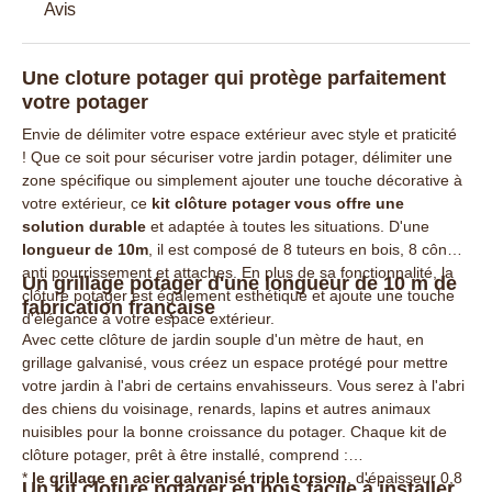
Avis
Une cloture potager qui protège parfaitement
votre potager
Envie de délimiter votre espace extérieur avec style et praticité
! Que ce soit pour sécuriser votre jardin potager, délimiter une
zone spécifique ou simplement ajouter une touche décorative à
votre extérieur, ce
kit clôture potager vous offre une
solution durable
et adaptée à toutes les situations. D'une
longueur de 10m
, il est composé de 8 tuteurs en bois, 8 cônes
anti pourrissement et attaches. En plus de sa fonctionnalité, la
Un grillage potager d'une longueur de 10 m de
clôture potager est également esthétique et ajoute une touche
fabrication française
d'élégance à votre espace extérieur.
Avec cette clôture de jardin souple d'un mètre de haut, en
grillage galvanisé, vous créez un espace protégé pour mettre
votre jardin à l'abri de certains envahisseurs. Vous serez à l'abri
des chiens du voisinage, renards, lapins et autres animaux
nuisibles pour la bonne croissance du potager. Chaque kit de
clôture potager, prêt à être installé, comprend :
*
le grillage en acier galvanisé triple torsion
, d'épaisseur 0,8
Un kit cloture potager en bois facile à installer