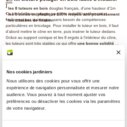
mm
!
*
les 8 tuteurs en bois
douglas français, d'une hauteur d'1m
Ce kit de clôture potager peut être installé rapidement et
*
les 8 cônes en plastique 100% recyclé anti pourrissement
facilement par quiconque, sans besoin de compétences
*
les attaches de fixation
particulières en bricolage.
Pour installer le tuteur en bois, il faut
d’abord
mettre le cône en terre, puis insérer le tuteur dedans.
Grâce au
support conique et les 8 ergots à l'intérieur du cône,
les tuteurs sont très stables ce qui offre
une bonne solidité de
la clôture
. Il ne vous reste plus qu'à fixer le grillage à l'aide des
Un enclos pour poules
attaches sur les tuteurs.
Offrez à vos poules un espace extérieur sécurisé avec notre kit
Cette clôture potager existe aussi en longueur de 25 m :
Kit de
clôture potager spécialement conçu pour être installé comme un
clôture potager en bois 25 m
(Réf. 18501).
Nos cookies jardiniers
enclos. La petite maille de forme hexagonale du grillage potager
permet d'utiliser
la clôture potager comme enclos pour
Nous utilisons des cookies pour vous offrir une
poules, lapins
, etc. Vous aurez ainsi la possibilité de délimiter
expérience de navigation personnalisée et mesurer notre
un espace sécurisé autour d'un clapier ou d'un poulailler (
réf.
audience. Vous pouvez à tout moment ajuster vos
2944L : poulailler 4 poules en bois français
). Facile à monter et
Clôture potager en bois français Longueur 10
préférences ou désactiver les cookies via les paramètres
robuste, ce kit vous permet de créer un environnement sûr où
m Hauteur 1 m : descriptif technique
de votre navigateur.
vos poules peuvent gambader en toute liberté. C'est une
Cet enclos pour potager prêt à être installé comprend :
solution astucieuse et économique pour agrandir votre enclos
* Un
grillage
en acier galvanisé triple torsion
pour poules ou pour lapin en toute sérénité.
En acier galvanisé, d'un diamètre de 0,8 mm