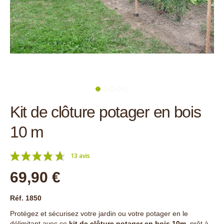
Kit de clôture potager en bois
10 m
13 avis
69,90 €
Réf. 1850
Protégez et sécurisez votre jardin ou votre potager en le
délimitant avec ce
kit de clôture potager en bois 10m
, prêt à