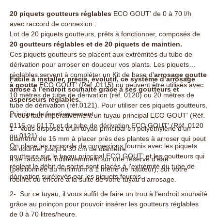
20 piquets goutteurs réglables
ECO GOUT' de 0 à 70 l/h
avec raccord de connexion :
Lot de 20 piquets goutteurs, prêts à fonctionner, composés de
20 goutteurs réglables et de 20 piquets de maintien.
Ces piquets goutteurs se placent aux extrémités du tube de
dérivation pour arroser en douceur vos plants. Les piquets
réglables servent à compléter un Kit de base d'
arrosage goutte
Facile à installer, précis, évolutif, ce système d’arrosage
à goutte
ECO GOUT' (Réf .0115) ou peuvent être utilisés avec
arrose à l’endroit souhaité grâce à ses goutteurs et
10 mètres de tube de dérivation (réf. 0120) ou 20 mètres de
asperseurs réglables.
tube de dérivation (réf.0121). Pour utiliser ces piquets goutteurs,
Principe de fonctionnement :
il vous faut impérativement un tuyau principal ECO GOUT' (Réf.
0116 ou 0117) et du tube de dérivation ECO GOUT' (Réf. 0120
1- Vous disposez d’un tuyau principal en polyéthylène d’un
ou 0121).
diamètre de 16 mm à placer près des plantes à arroser qui peut
On place les raccords de connexions fournis avec les piquets
se courber jusqu’à 30 cm de diamètre.
goutteurs sur le tuyau principal ECO GOUT' et les goutteurs qui
Il se raccorde indifféremment sur une réserve d’eau
règlent le débit de sortie sont placés à l'extrémité du tube de
(positionnée au minimum à 1 mètre de hauteur), sur votre
dérivation surélevés par les piquets fournis.
robinet ou encore à la suite de votre tuyau d’arrosage.
2- Sur ce tuyau, il vous suffit de faire un trou à l'endroit souhaité
grâce au poinçon pour pouvoir insérer les goutteurs réglables
de 0 à 70 litres/heure.