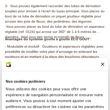
3- Vous pouvez également raccorder des tubes de dérivation
souples pour arroser à l'écart du tuyau principal. Vous placez au
bout de ce tube de dérivation un piquet goutteur réglable pour
arroser des pots de fleurs, des jardinières, des légumes
.Vous pouvez placer au bout du tube de dérivation un asperseur
réglable (réf. 0124) qui arrose sur 360° de 1 à 6 mètres de
diamètre, idéal pour des semis et massifs de fleurs.
Avantages du système goutte à goutte ECO GOUT'
:
- Modulable et évolutif : Goutteurs et asperseurs réglables avec
possibilité de modifier votre plan d’arrosage en enlevant les
goutteurs et en mettant à la place des bouchons obturateurs.
- Economique : ce sont des tous petits débits et une eau utilisée
sans déperdition qui font les grandes économies d'eau.
- Précis : L'eau est déposée délicatement et en quantité minime,
Nos cookies jardiniers
là où la plante en a besoin, à sa racine. Avec ses goutteurs à
débit réglable, ECO GOUT' permet de s'adapter au besoin
Nous utilisons des cookies pour vous offrir une
journalier de chaque plante.
expérience de navigation personnalisée et mesurer notre
- Sélectif : Seule la plante est arrosée, pas les mauvaises
audience. Vous pouvez à tout moment ajuster vos
herbes. En plus vous ne mouillez pas les feuilles ce qui évite les
préférences ou désactiver les cookies via les paramètres
maladies.