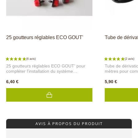
25 goutteurs réglables ECO GOUT'
Tube de dériv
25 goutteurs réglables ECO GOUT' pour
Tube de dérivat
compléter l'installation du système
mètres pour compl
d'arrosage goutte à goutte ECO GOUT',
système d'arros
malin, précis et évolutif selon les besoins de
6,40 €
GOUT', malin, pré
5,90 €
vos plantations (potager, haies, massifs de
besoins de vos pl
fleurs, jardinière...).
massifs de fleurs,
AVIS À PROPOS DU PRODUIT