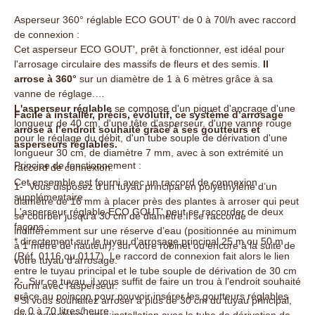
Asperseur 360° réglable ECO GOUT' de 0 à 70l/h avec raccord
de connexion :
Cet asperseur ECO GOUT', prêt à fonctionner, est idéal pour
l'arrosage circulaire des massifs de fleurs et des semis.
Il
arrose à 360°
sur un diamètre de 1 à 6 mètres grâce à sa
vanne de réglage.
L'asperseur réglable
se compose d'un piquet d'ancrage d'une
Facile à installer, précis, évolutif, ce système d’arrosage
longueur de 40 cm, d'une tête d'asperseur, d'une vanne rouge
arrose à l’endroit souhaité grâce à ses goutteurs et
pour le réglage du débit, d'un tube souple de dérivation d'une
asperseurs réglables.
longueur 30 cm, de diamètre 7 mm, avec à son extrémité un
Principe de fonctionnement :
raccord de connexion.
Cet ensemble est fourni avec un raccord de connexion
1- Vous disposez d’un tuyau principal en polyéthylène d’un
supplémentaire.
diamètre de 16 mm à placer près des plantes à arroser qui peut
L'asperseur réglable ECO GOUT' peut se raccorder de deux
se courber jusqu’à 30 cm de diamètre.Il se raccorde
façons :
indifféremment sur une réserve d’eau (positionnée au minimum
* directement sur le tuyau d'arrosage principal 25 m ou 50 m
à 1 mètre de hauteur), sur votre robinet ou encore à la suite de
(Réf. 0116 ou 0117). Le raccord de connexion fait alors le lien
votre tuyau d’arrosage.
entre le tuyau principal et le tube souple de dérivation de 30 cm
2- Sur ce tuyau, il vous suffit de faire un trou à l'endroit souhaité
fourni avec l'asperseur.
grâce au poinçon pour pouvoir insérer les goutteurs réglables
* Si vous souhaitez arroser à plus de 30 cm du tuyau principal,
de 0 à 70 litres/heure.
vous complétez votre installation avec le tube de dérivation de