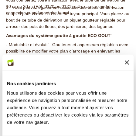
10 m ou 20 m (Réf. 0120 ou 0121) grâce au raccord de
3- Vous pouvez également raccorder des tubes de dérivation
connexion supplémentaire fourni.
souples pour arroser à l'écart du tuyau principal. Vous placez au
bout de ce tube de dérivation un piquet goutteur réglable pour
arroser des pots de fleurs, des jardinières, des légumes.
Avantages du système goutte à goutte ECO GOUT'
:
- Modulable et évolutif : Goutteurs et asperseurs réglables avec
possibilité de modifier votre plan d’arrosage en enlevant les
goutteurs et en mettant à la place des bouchons obturateurs.
- Economique : ce sont des tous petits débits et une eau utilisée
sans déperdition qui font les grandes économies d'eau.
- Précis : L'eau est déposée délicatement et en quantité minime,
Nos cookies jardiniers
là où la plante en a besoin, à sa racine. Avec ses goutteurs à
Nous utilisons des cookies pour vous offrir une
débit réglable, ECO GOUT' permet de s'adapter au besoin
expérience de navigation personnalisée et mesurer notre
journalier de chaque plante.
audience. Vous pouvez à tout moment ajuster vos
- Sélectif : Seule la plante est arrosée, pas les mauvaises
préférences ou désactiver les cookies via les paramètres
herbes. En plus vous ne mouillez pas les feuilles ce qui évite les
de votre navigateur.
maladies.
- Automatique : L’arrosage se fait sans soucis, il suffit d’ouvrir le