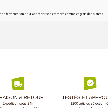
 de 1,5 kg (1,5 m3) ou 3 kg
).
de de fermentation pour apprécier son efficacité comme engrais des plantes
VRAISON & RETOUR
TESTÉS ET APPRO
Expédition sous 24h
1200 articles sélectionn