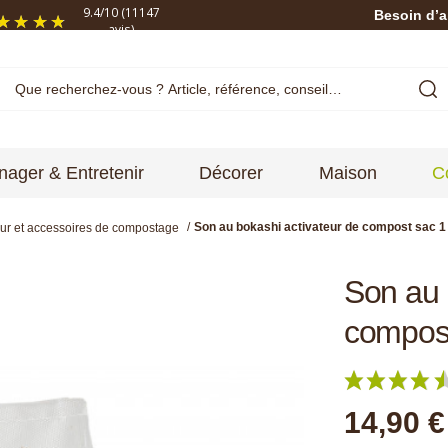
9.4
/
10
(11147
Besoin d’a
avis)
ager & Entretenir
Décorer
Maison
C
Son au bokashi activateur de compost sac 1
r et accessoires de compostage
Son au 
compost
14,90 €