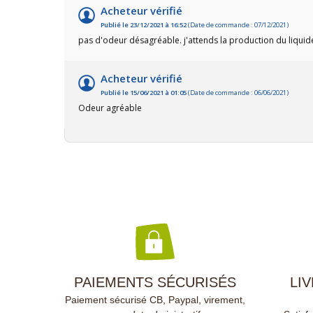
Vous pouvez encore optimiser la
boîte
Acheteur vérifié
décomposition du compost
(3 m3
Publié le 23/12/2021 à 16:52
(Date de commande : 07/12/2021)
avec l'activateur de compost 3kg
pas d'odeur désagréable. j'attends la production du liqui
(Réf. 1515).Excellente fabrication
française.
Acheteur vérifié
Publié le 15/06/2021 à 01:05
(Date de commande : 06/06/2021)
Odeur agréable
PAIEMENTS SÉCURISÉS
LI
Paiement sécurisé CB, Paypal, virement,