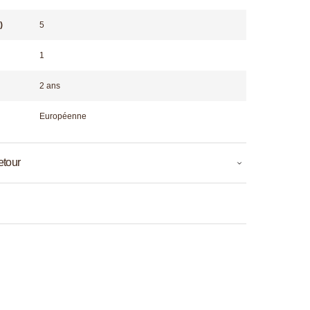
)
5
1
2 ans
Européenne
etour