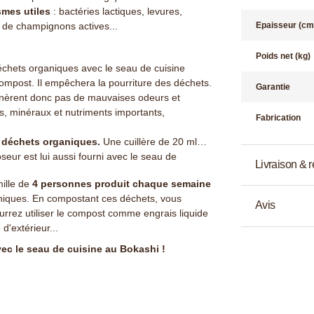
smes utiles
: bactéries lactiques, levures,
de champignons actives...
Epaisseur (cm
Poids net (kg)
échets organiques avec le seau de cuisine
e compost. Il empêchera la pourriture des déchets.
Garantie
énèrent donc pas de mauvaises odeurs et
es, minéraux et nutriments importants,
Fabrication
s déchets organiques.
Une cuillère de 20 ml
oseur est lui aussi fourni avec le seau de
Livraison & r
ille de
4 personnes produit chaque semaine
niques. En compostant ces déchets, vous
Avis
urrez utiliser le compost comme engrais liquide
d'extérieur...
ec le seau de cuisine au Bokashi !