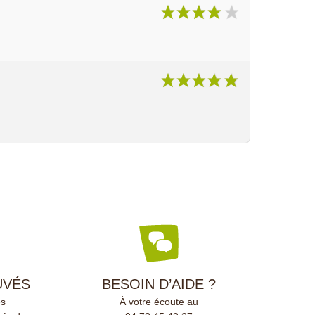
UVÉS
BESOIN D’AIDE ?
és
À votre écoute au