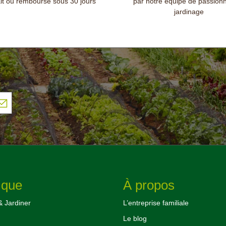
ait ou remboursé sous 30 jours
par notre équipe de passion
jardinage
ique
À propos
& Jardiner
L’entreprise familiale
Le blog