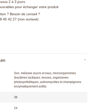
 sous 2 à 3 jours.
ouvrables pour échanger votre produit
ion ? Besoin de conseil ?
78 45 42 27 (non surtaxé)
ques
Son, mélasse (sucre et eau), microorganismes
(bactéries lactiques, levures, organismes
photosynthétiques, actinomycètes et champignons
enzymatiquement actifs)
38
24