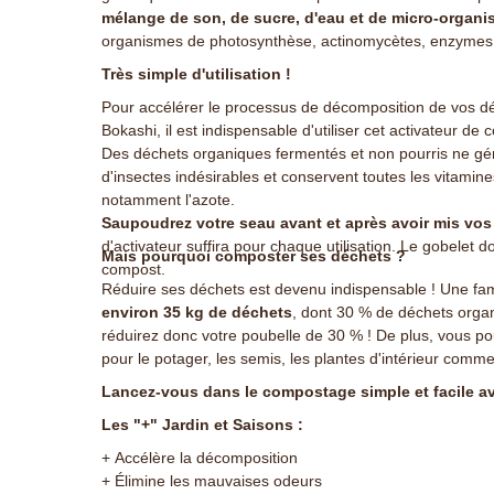
mélange de son, de sucre, d'eau et de micro-organi
organismes de photosynthèse, actinomycètes, enzymes 
Très simple d'utilisation !
Pour accélérer le processus de décomposition de vos d
Bokashi, il est indispensable d'utiliser cet activateur d
Des déchets organiques fermentés et non pourris ne g
d'insectes indésirables et conservent toutes les vitamin
notamment l'azote.
Saupoudrez votre seau avant et après avoir mis vo
d'activateur suffira pour chaque utilisation. Le gobelet d
Mais pourquoi composter ses déchets ?
compost.
Réduire ses déchets est devenu indispensable ! Une fam
environ 35 kg de déchets
, dont 30 % de déchets orga
réduirez donc votre poubelle de 30 % ! De plus, vous po
pour le potager, les semis, les plantes d'intérieur comme 
Lancez-vous dans le compostage simple et facile av
Les "+" Jardin et Saisons :
+ Accélère la décomposition
+ Élimine les mauvaises odeurs