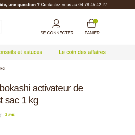
ide, une question ?
Contactez-nous au 04 78 45 42 27
0
SE CONNECTER
PANIER
onseils et astuces
Le coin des affaires
 kg
bokashi activateur de
 sac 1 kg
2 avis