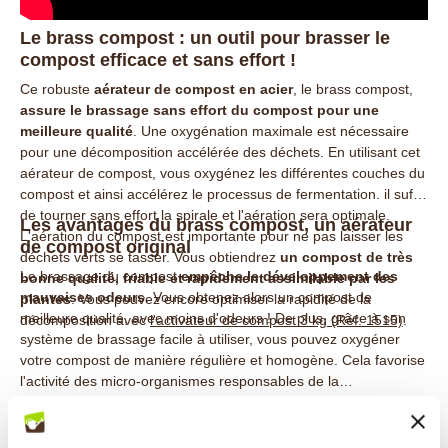
Le brass compost : un outil pour brasser le
compost efficace et sans effort !
Ce robuste
aérateur de compost en acier
, le brass compost,
assure le brassage sans effort du compost pour une
meilleure qualité
. Une oxygénation maximale est nécessaire
pour une décomposition accélérée des déchets. En utilisant cet
aérateur de compost, vous oxygénez les différentes couches du
compost et ainsi accélérez le processus de fermentation. il suffit
de tourner sans effort la spirale et l'aération sera optimale.
Les avantages du brass compost, un aérateur
L'aération du compost est importante pour ne pas laisser les
de compost original
déchets verts se tasser. Vous obtiendrez
un compost de très
Le brassage du compost
empêche le développement des
bonne qualité, friable et rapidement assimilable par les
mauvaises odeurs
. Vous obtenez alors un compost de
plantes
. Vous pouvez encore optimiser la rapidité de la
meilleure qualité, avec moins d'odeurs ! De plus, grâce à son
décomposition avec
l'activateur de compost 3 kg (Réf. 1515)
.
système de brassage facile à utiliser, vous pouvez oxygéner
votre compost de manière régulière et homogène. Cela favorise
l'activité des micro-organismes responsables de la
décomposition. Vous obtenez ainsi un
compost plus
Comment utiliser le brass compost ?
rapidement, prêt à être utilisé
comme engrais naturel
pour
Avec cet aérateur de compost, le compostage devient un
nourrir vos plantes.