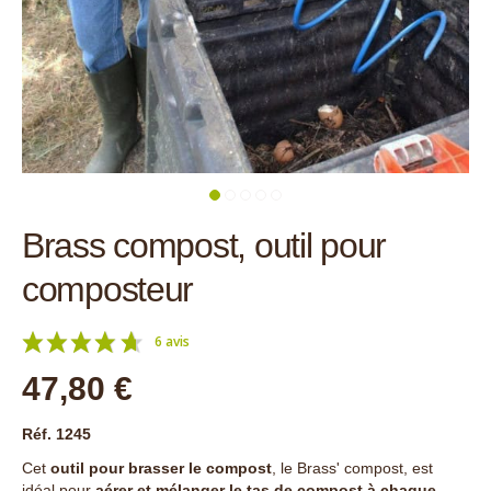
Brass compost, outil pour
composteur
6 avis
47,80 €
Réf. 1245
Cet
outil pour brasser le compost
, le Brass' compost, est
idéal pour
aérer et mélanger le tas de compost à chaque