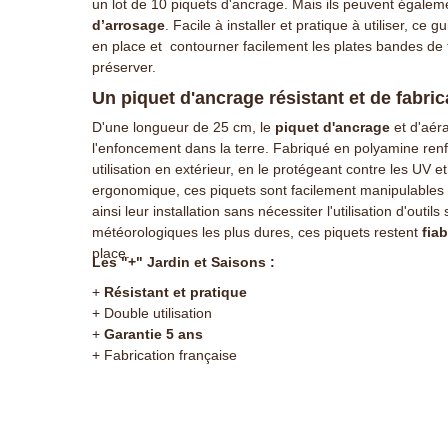
un lot de 10 piquets d'ancrage. Mais ils peuvent égaleme
d’arrosage
. Facile à installer et pratique à utiliser, c
en place et contourner facilement les plates bandes de 
préserver.
Un piquet d'ancrage résistant et de fabric
D'une longueur de 25 cm, le
piquet d'ancrage
et d'aéra
l'enfoncement dans la terre. Fabriqué en polyamine renfo
utilisation en extérieur, en le protégeant contre les UV 
ergonomique, ces piquets sont facilement manipulables et
ainsi leur installation sans nécessiter l'utilisation d'outi
météorologiques les plus dures, ces piquets restent
fiab
place.
Les "+" Jardin et Saisons :
+
Résistant et pratique
+ Double utilisation
+
Garantie 5 ans
+ Fabrication française