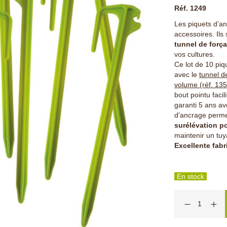
Réf. 1249
Les piquets d’an
accessoires. Ils
tunnel de força
vos cultures.
Ce lot de 10 piq
avec le
tunnel d
volume (réf. 135
bout pointu faci
garanti 5 ans av
d'ancrage perm
surélévation po
maintenir un tuy
Excellente fabr
En stock