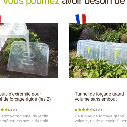
Vous pourriez
avoir besoin de
uts d'extrémité pour
Tunnel de forçage grand
l de forçage rigide (les 2)
volume sans embout
étez votre tunnel de jardin
Ce tunnel de forçage grand
protéger vos semis du froid,
volume, rigide et évolutif, ser
ntempéries et des nuisibles
protéger les cultures du froid