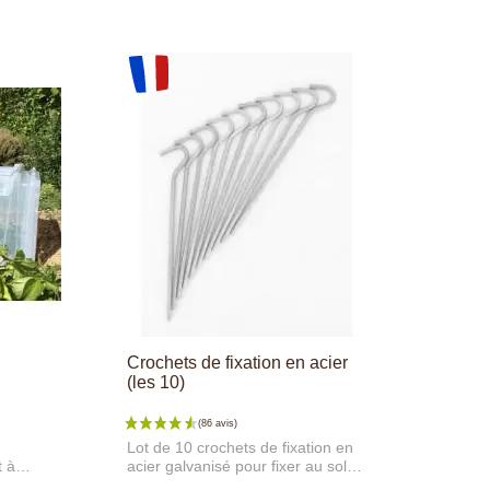
Crochets de fixation en acier
(les 10)
Lot de 10 crochets de fixation en
t à
acier galvanisé pour fixer au sol
 et
les cloches de croissance, les