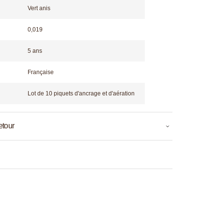
Vert anis
0,019
5 ans
Française
Lot de 10 piquets d'ancrage et d'aération
etour