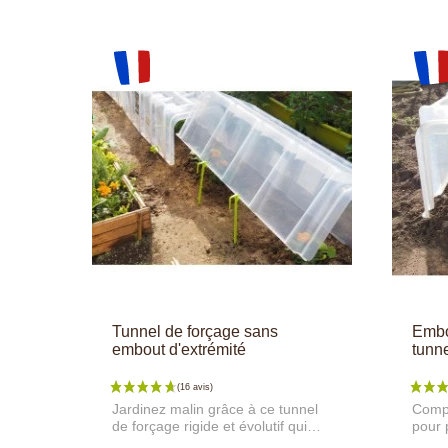
Tunnel de forçage sans
Embo
embout d'extrémité
tunne
Jardinez malin grâce à ce tunnel
Compl
de forçage rigide et évolutif qui
pour 
s'adapte à tous vos semis de
des i