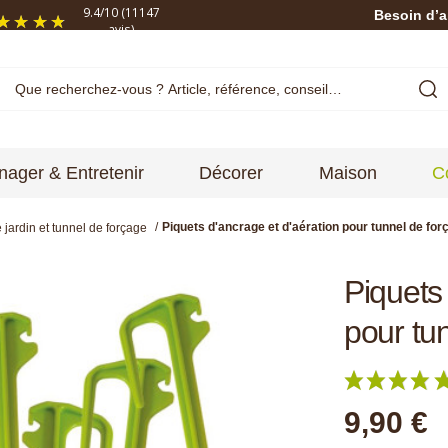
9.4
/
10
(11147
Besoin d’a
avis)
ager & Entretenir
Décorer
Maison
C
Piquets d'ancrage et d'aération pour tunnel de forç
 jardin et tunnel de forçage
Piquets
pour tun
9,90 €