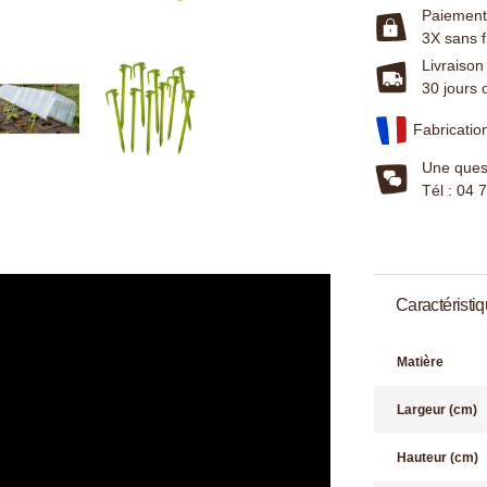
Paiement 
3X sans f
Livraison
30 jours 
Fabricatio
Une quest
Tél : 04 
Caractéristi
Matière
Largeur (cm)
Hauteur (cm)