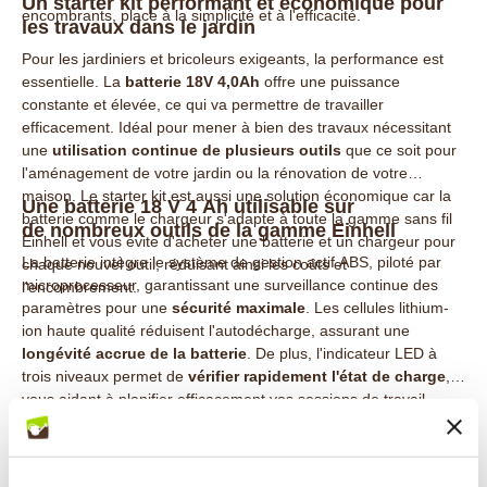
Un starter kit performant et économique pour
encombrants, place à la simplicité et à l'efficacité.
les travaux dans le jardin
Pour les jardiniers et bricoleurs exigeants, la performance est
essentielle. La
batterie 18V 4,0Ah
offre une puissance
constante et élevée, ce qui va permettre de travailler
efficacement. Idéal pour mener à bien des travaux nécessitant
une
utilisation continue de plusieurs outils
que ce soit pour
l'aménagement de votre jardin ou la rénovation de votre
maison. Le starter kit est aussi une solution économique car la
Une batterie 18 V 4 Ah utilisable sur
batterie comme le chargeur s'adapte à toute la gamme sans fil
de nombreux outils de la gamme Einhell
Einhell et vous évite d'acheter une batterie et un chargeur pour
La batterie intègre le système de gestion actif ABS, piloté par
chaque nouvel outil, réduisant ainsi les coûts et
microprocesseur, garantissant une surveillance continue des
l'encombrement.
paramètres pour une
sécurité maximale
. Les cellules lithium-
ion haute qualité réduisent l'autodécharge, assurant une
longévité accrue de la batterie
. De plus, l'indicateur LED à
trois niveaux permet de
vérifier rapidement l'état de charge
,
vous aidant à planifier efficacement vos sessions de travail.
●
Coupe bordure électrique sans fil (Réf. 2409)
Cette batterie peut être utilisée sur différents produits de la
Autonomie de la batterie 4 Ah avec cet équipement : 125 min
gamme Einhell pour vous faciliter la vie au jardin, comme par
●
Coupe branche sans fil lame 15 cm (Réf. 2511)
exemple :