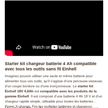
Starter kit chargeur batterie 4 Ah compatible
avec tous les outils sans fil Einhell
Imaginez pouvoir utiliser une seule et même batterie pour
alimenter tous vos outils, qu'il s'agisse d'une perceuse-visseuse,
d'un coupe bordure ou d'une tronçonneuse. Le
starter kit
Einhell 18V 4,0Ah
est
compatible avec les produits de la
gamme Einhell
. Il est composé d'une batterie 4 Ah 18 V et d'un
chargeur rapide simple, utilisable pour toutes les batteries
Power X-change. Fini les multiples batteries et chargeurs