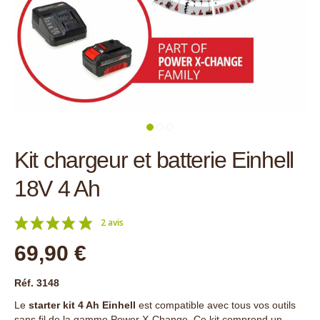
Kit chargeur et batterie Einhell
18V 4 Ah
2 avis
69,90 €
Réf. 3148
Le
starter kit 4 Ah Einhell
est compatible avec tous vos outils
sans fil de la gamme Power X-Change. Ce kit comprend un