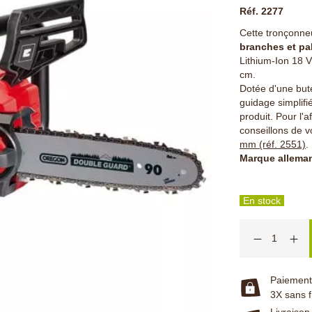
Réf. 2277
Cette tronçonneu
branches et pal
Lithium-Ion 18 
cm.
Dotée d'une but
guidage simplif
produit.
Pour l'a
conseillons de v
mm (réf. 2551)
.
Marque alleman
En stock
Paiement 
3X sans f
Livraison