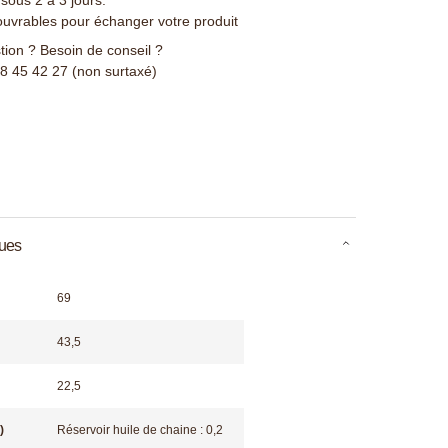
ouvrables pour échanger votre produit
ion ? Besoin de conseil ?
78 45 42 27 (non surtaxé)
ques
69
43,5
22,5
)
Réservoir huile de chaine : 0,2