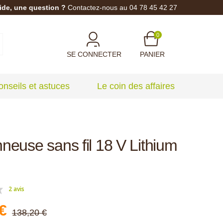
ide, une question ?
Contactez-nous au 04 78 45 42 27
0
SE CONNECTER
PANIER
onseils et astuces
Le coin des affaires
neuse sans fil 18 V Lithium
2 avis
€
138,20 €