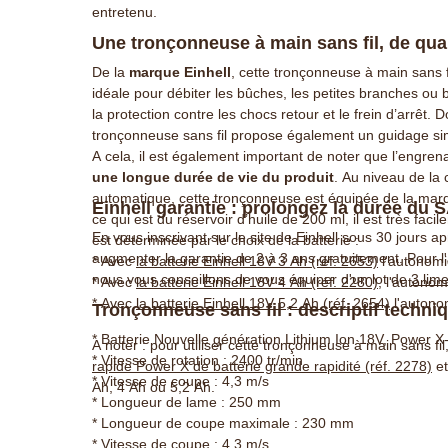
entretenu.
Une tronçonneuse à main sans fil, de qua
De la
marque Einhell
, cette tronçonneuse à main sans fi
idéale pour débiter les bûches, les petites branches ou b
la protection contre les chocs retour et le frein d’arrêt.
tronçonneuse sans fil propose également un guidage sim
A cela, il est également important de noter que l’engr
une longue durée de vie du produit
. Au niveau de la
automatique, cette tronçonneuse est équipée de la mar
Einhell garantie : prolongez la durée du
ce qui est du réservoir d’huile de 200 ml, il est très fac
En vous inscrivant sur le site de Einhell sous 30 jours a
est déterminée par le choix de la batterie :
augmenter la garantie de 2 à 3 ans gratuitement. Pour l
* Avec
la batterie Einhell 18V 3 Ah (réf. 2653)
l'autonomi
nous vous conseillons de vous équiper d'un lot de
3 lim
* Avec
la batterie Einhell 18V 4 Ah (réf. 2280)
, l'autono
* Avec
la batterie Einhell 18V 5,2 Ah (réf. 2654)
l'autono
Tronçonneuse sans fil : descriptif techni
*
Batterie Nouvelle génération Lithium Ion 18V, Power 
A noter : pour utiliser cette tronçonneuse à main sans fi
* Vitesse de rotation : 2400 tr/min
rapide Power X de batterie grande rapidité (réf. 2278)
et
*
Vitesse de coupe : 4,3 m/s
Ah, 4 Ah ou 5,2 Ah.
* Longueur de lame : 250 mm
* Longueur de coupe maximale : 230 mm
* Vitesse de coupe : 4,3 m/s