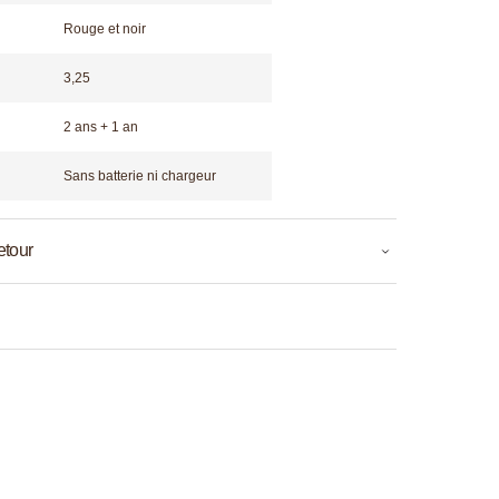
Rouge et noir
3,25
2 ans + 1 an
Sans batterie ni chargeur
etour