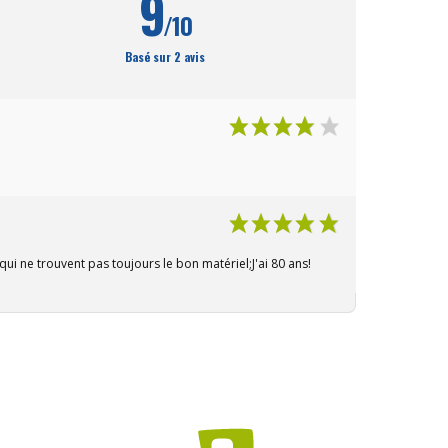
9
e
/10
ies ou
n’êtes
un
Basé sur 2 avis
. Un
u
vec en
pour
i ne trouvent pas toujours le bon matériel;J'ai 80 ans!