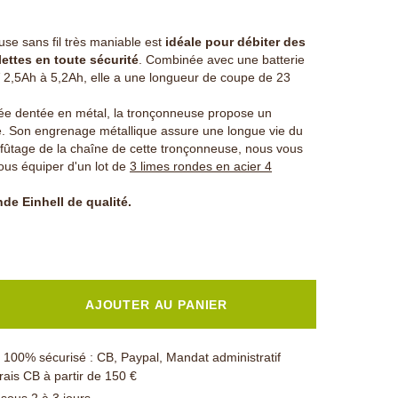
se sans fil très maniable est
idéale pour débiter des
ettes en toute sécurité
. Combinée avec une batterie
V 2,5Ah à 5,2Ah, elle a une longueur de coupe de 23
ée dentée en métal, la tronçonneuse propose un
ié. Son engrenage métallique assure une longue vie du
ffûtage de la chaîne de cette tronçonneuse, nous vous
ous équiper d'un lot de
3 limes rondes en acier 4
de Einhell de qualité.
AJOUTER AU PANIER
100% sécurisé : CB, Paypal, Mandat administratif
rais CB à partir de 150 €
 sous 2 à 3 jours.