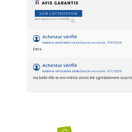
intérieur et extérieur, ce range
faire
bûche modulable permet la
ferti
séparation entre bois d'allumage,
pelou
VOIR L'ATTESTATION
bois d'entretien et bois de chauffe.
haché
Avis soumis à un contrôle
Ce range buche modulable
sol.L
dispose d’une capacité de
marqu
rangement d’un ½ stère de bois.
vendu
Montage rapide et sans outil, il est
Acheteur vérifié
rapid
robuste et esthétique.Excellente
(temp
Publié le 23/07/2023 à 14:14
(Date de commande : 07/07/2023)
fabrication française.
Extra
Acheteur vérifié
Publié le 19/12/2019 à 20:08
(Date de commande : 01/12/2019)
ma belle-fille et moi-même avons été agréablement surprise