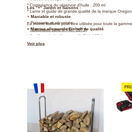
* Contenance du réservoir d'huile : 200 ml
Les "+" Jardin et Saisons :
* Lame et guide de grande qualité de la marque Oregon
+
Maniable et robuste
+ Puissante et sécurisée
La même batterie peut être utilisée pour toute la gamme d
+
Marque allemande Einhell de qualité
*
Taille haies sans fil (Réf. 2273)
*
Souffleur de feuilles sans fil (Réf. 2274)
*
Coupe bordure électrique sans fil (réf. 2409)
Voir plus
PRI