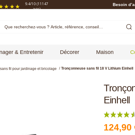
9.4
/
10
(11147
Besoin d’a
avis)
ager & Entretenir
Décorer
Maison
C
Tronçonneuse sans fil 18 V Lithium Einhell
 sans fil pour jardinage et bricolage
Tronçon
Einhell
124,90 