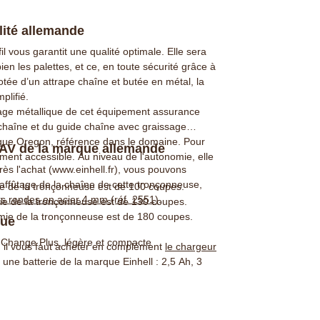
lité allemande
l vous garantit une qualité optimale. Elle sera
ien les palettes, et ce, en toute sécurité grâce à
 Dotée d’un attrape chaîne et butée en métal, la
plifié.
enage métallique de cet équipement assurance
 chaîne et du guide chaîne avec graissage
que Oregon, référence dans le domaine. Pour
 SAV de la marque allemande
ilement accessible. Au niveau de l'autonomie, elle
près l'achat (www.einhell.fr), vous pouvons
'affûtage de la chaîne de cette tronçonneuse,
e de la tronçonneuse est de 100 coupes.
es rondes en acier 4 mm (réf. 2551)
.
mie de la tronçonneuse est de 130 coupes.
mie de la tronçonneuse est de 180 coupes.
que
X-Change Plus, légère et compacte
l, il vous faut acheter en complément
le chargeur
 une batterie de la marque Einhell : 2,5 Ah, 3