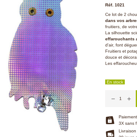
Réf. 1021
Ce lot de 2 chou
dans vos arbres
fruitiers, de vot
La silhouette sci
effarouchants 
d'air, font dégue
Fruitiers et pot
douce et décora
Les effaroucheu
En stock
Paiement 
3X sans f
Livraison