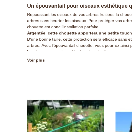
Un épouvantail pour oiseaux esthétique qu
Repoussant les oiseaux de vos arbres fruitiers, la choue
arbres sans heurter les oiseaux. Pour protéger vos arbre
chouette est donc l’installation parfaite.
Argentée, cette chouette apportera une petite touche
D’une bonne taille, cette protection sera efficace sans 
arbres. Avec l’épouvantail chouette, vous pourrez ainsi p
les oiseaux vous piquent toute votre récolte.
Retrouvez toute la gamme
Anti oiseau de Jardin et Sais
Voir plus
Les "+" Jardin et Saisons :
+
Solution douce anti oiseaux
+ Décoration fantaisiste argentée qui embellit les arbres
+ Effet combiné lumière et son avec les grelots pour re
+
Décoration extérieure efficace