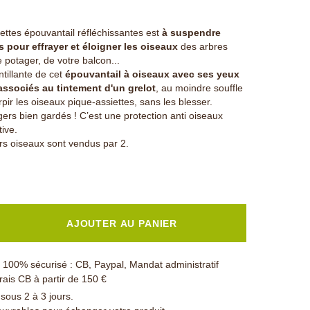
ettes épouvantail réfléchissantes est
à suspendre
 pour effrayer et éloigner les oiseaux
des arbres
re potager, de votre balcon...
ntillante de cet
épouvantail à oiseaux avec ses yeux
associés au tintement d'un grelot
, au moindre souffle
rpir les oiseaux pique-assiettes, sans les blesser.
agers bien gardés ! C’est une protection anti oiseaux
tive.
rs oiseaux sont vendus par 2.
AJOUTER AU PANIER
100% sécurisé : CB, Paypal, Mandat administratif
rais CB à partir de 150 €
 sous 2 à 3 jours.