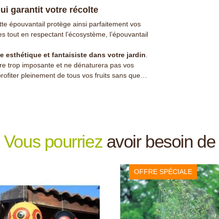
i garantit votre récolte
tte épouvantail protège ainsi parfaitement vos
s tout en respectant l’écosystème, l’épouvantail
 esthétique et fantaisiste dans votre jardin
.
être trop imposante et ne dénaturera pas vos
rofiter pleinement de tous vos fruits sans que
ons
!
Vous pourriez
avoir besoin de
 tout en protégeant les récoltes
pousser les oiseaux naturellement
OFFRE SPÉCIALE