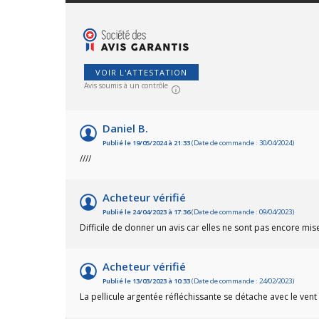
effaroucheur d'oiseaux sans
perme
danger et simple à utiliser
oisea
!Bobine de 30 mètres de fil
parti
effaroucheur oiseaux.
: éto
faisa
oiseau
VOIR L'ATTESTATION
ces b
Avis soumis à un contrôle
haute
les a
votre
Daniel B.
Publié le 19/05/2024 à 21:33
(Date de commande : 30/04/2024)
////
Acheteur vérifié
Publié le 24/04/2023 à 17:36
(Date de commande : 09/04/2023)
Difficile de donner un avis car elles ne sont pas encore mis
Acheteur vérifié
Publié le 13/03/2023 à 10:33
(Date de commande : 24/02/2023)
La pellicule argentée réfléchissante se détache avec le vent 