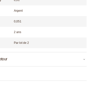
Argent
0,051
2 ans
Par lot de 2
etour