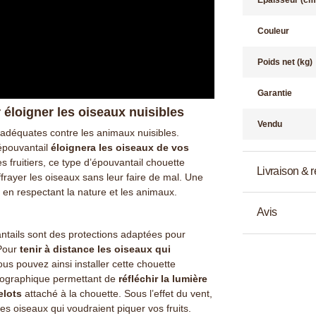
Couleur
Poids net (kg)
Garantie
éloigner les oiseaux nuisibles
Vendu
s adéquates contre les animaux nuisibles.
 épouvantail
éloignera les oiseaux de vos
s fruitiers, ce type d’épouvantail chouette
Livraison & r
ffrayer les oiseaux sans leur faire de mal. Une
t en respectant la nature et les animaux.
Avis
antails sont des protections adaptées pour
 Pour
tenir à distance les oiseaux qui
ous pouvez ainsi installer cette chouette
olographique permettant de
réfléchir la lumière
elots
attaché à la chouette. Sous l’effet du vent,
les oiseaux qui voudraient piquer vos fruits.