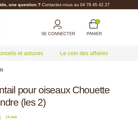
ide, une question ?
Contactez-nous au 04 78 45 42 27
0
SE CONNECTER
PANIER
onseils et astuces
Le coin des affaires
2)
tail pour oiseaux Chouette
ndre (les 2)
24 avis