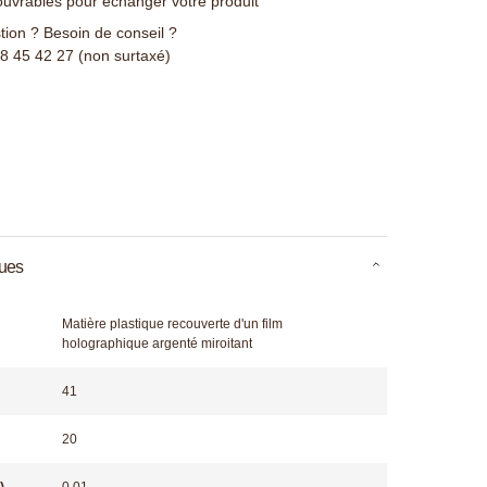
ouvrables pour échanger votre produit
ion ? Besoin de conseil ?
78 45 42 27 (non surtaxé)
ques
Matière plastique recouverte d'un film
holographique argenté miroitant
41
20
)
0,01