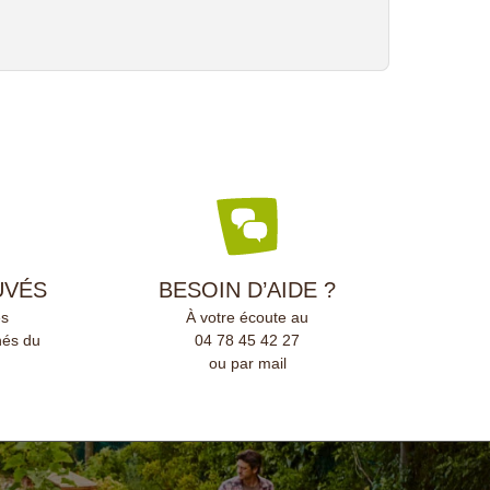
UVÉS
BESOIN D’AIDE ?
és
À votre écoute au
nés du
04 78 45 42 27
ou par mail