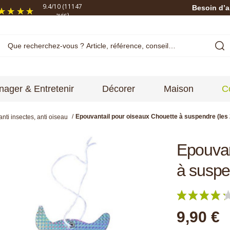
9.4
/
10
(11147
Besoin d’a
avis)
ager & Entretenir
Décorer
Maison
C
Epouvantail pour oiseaux Chouette à suspendre (les 
anti insectes, anti oiseau
Epouvan
à suspe
9,90 €