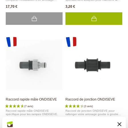
goutte à goutte ONDISEVE.
rampe goutte à goutte ONDISEVE en
17,70 €
3,20 €
place.
Raccord rapide mâle ONDISEVE
Raccord de jonction ONDISEVE
Raccord rapide mâle ONDISEVE
Raccord de jonction ONDISEVE pour
spécifique pour les rampes ONDISEVE.
rallonger votre arrosage goutte à goutte
ONDISEVE en raccordant 2 rampes.
4,80 €
4,30 €
(1 avis)