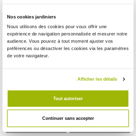
Nos cookies jardiniers
Nous utilisons des cookies pour vous offrir une
expérience de navigation personnalisée et mesurer notre
audience. Vous pouvez à tout moment ajuster vos
préférences ou désactiver les cookies via les paramètres
de votre navigateur.
Afficher les détails
Réservoir d’eau nomade 2 roues
Bouchon ONDISEVE
taupe 55 litres
Tout autoriser
Un coin de votre jardin sans point d’eau ?
Bouchon ONDISEVE, un raccord
Récupérer, stocker et déplacer l’eau pour
spécifique pour les rampes goutte à goutte
l’arrosage de vos plantations avec cette
ONDISEVE.
64,90 €
3,80 €
citerne à eau sur roues. Sa contenance de
Continuer sans accepter
55 litres et son coloris taupe feront de
votre réservoir votre nouvel allié au jardin
pour acheminer l'eau.Le réservoir d’eau
nomade avec ses 2 roues est la solution
! Fabrication française.