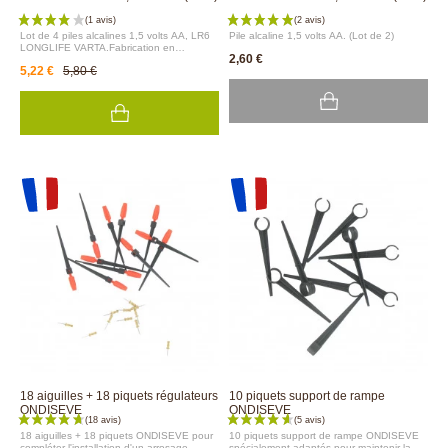
Lot de 4 piles alcalines 1,5 volts AA, LR6
Pile alcaline 1,5 volts AA. (Lot de 2)
LONGLIFE VARTA.Fabrication en
2,60 €
Allemagne.
5,22 €
5,80 €
18 aiguilles + 18 piquets régulateurs
10 piquets support de rampe
ONDISEVE
ONDISEVE
18 aiguilles + 18 piquets ONDISEVE pour
10 piquets support de rampe ONDISEVE
compléter l'installation d'un arrosage
spécialement adaptés pour maintenir la