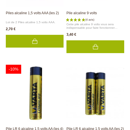
(10 avis)
Piles alcaline 1,5 volts AAA (les 2)
Pile alcaline 9 volts
Lot de 2 Piles alcaline 1,5 volts AAA.
Cette pile alcaline 9 volts vous sera
indispensable pour faire fonctionner
2,70 €
le programmateur d'arrosage à
3,40 €
électrovanne 1 voie (réf. 1428). Ce
programmateur permet de contrôler et
programmer à distance tous vos arrosages
au jardin en cas
d'absence.Facile d'utilisation !
-10%
Pile LR 6 alcaline 1,5 volts AA (les 4)
Pile LR 6 alcaline 1,5 volts AA (les 2)