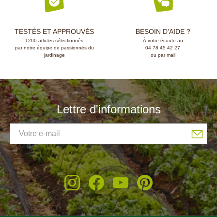
TESTÉS ET APPROUVÉS
BESOIN D’AIDE ?
1200 articles sélectionnés
À votre écoute au
par notre équipe de passionnés du
04 78 45 42 27
jardinage
ou par mail
(10 avis)
Lettre d'informations