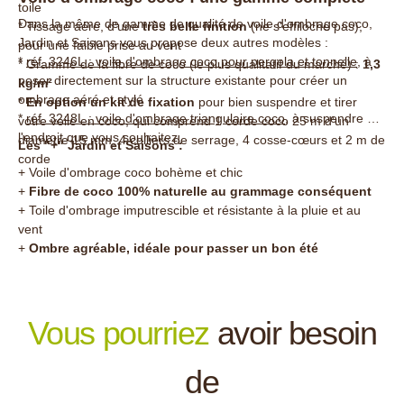
toile
Dans la même de gamme de qualité de voile d'ombrage coco,
* Tissage aéré, d'une
très belle finition
(ne s'effiloche pas),
Jardin et Saisons vous propose deux autres modèles :
pour une faible prise au vent
*
r
éf. 3246L : voile d'ombrage coco pour pergola et tonnelle
, à
* Gramme de la fibre de coco (le plus qualitatif du marché) :
1,3
poser directement sur la structure existante pour créer un
kg/m²
ombrage aéré et stylé
*
En option un kit de fixation
pour bien suspendre et tirer
*
réf. 3248L : voile d'ombrage triangulaire coco
, à suspendre à
votre voile en coco, qui comprend 1 corde coco 25 m d'un
l'endroit que vous souhaitez.
diamètre 15 mm, 4 colliers de serrage, 4 cosse-cœurs et 2 m de
Les "+" Jardin et Saisons :
corde
+ Voile d'ombrage coco bohème et chic
+
Fibre de coco 100% naturelle au grammage conséquent
+ Toile d'ombrage imputrescible et résistante à la pluie et au
vent
+
Ombre agréable, idéale pour passer un bon été
Vous pourriez
avoir besoin
de