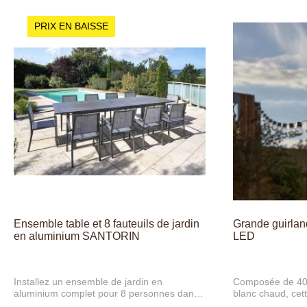
PRIX EN BAISSE
Ensemble table et 8 fauteuils de jardin
Grande guirlan
en aluminium SANTORIN
LED
Installez un ensemble de jardin en
Composée de 40
aluminium complet pour 8 personnes dans
blanc chaud, cet
votre extérieur et vivez des repas agréables
crée une ambianc