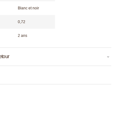
Blanc et noir
0,72
2 ans
etour