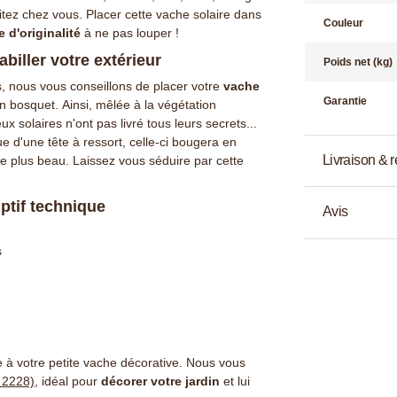
itez chez vous. Placer cette vache solaire dans
Couleur
 d'originalité
à ne pas louper !
biller votre extérieur
Poids net (kg)
s, nous vous conseillons de placer votre
vache
Garantie
n bosquet. Ainsi, mêlée à la végétation
 solaires n'ont pas livré tous leurs secrets...
ue d'une tête à ressort, celle-ci bougera en
Livraison & r
que plus beau. Laissez vous séduire par cette
iptif technique
Avis
s
 à votre petite vache décorative. Nous vous
. 2228)
, idéal pour
décorer votre jardin
et lui