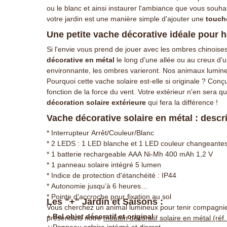
ou le blanc et ainsi instaurer l'ambiance que vous souha
votre jardin est une manière simple d'ajouter une
touche
Une petite vache décorative idéale pour ha
Si l'envie vous prend de jouer avec les ombres chinoise
décorative en métal
le long d'une allée ou au creux d'u
environnante, les ombres varieront. Nos animaux lumineux
Pourquoi cette vache solaire est-elle si originale ? Conç
fonction de la force du vent. Votre extérieur n'en sera 
décoration solaire extérieure
qui fera la différence !
Vache décorative solaire en métal : descr
* Interrupteur Arrêt/Couleur/Blanc
* 2 LEDS : 1 LED blanche et 1 LED couleur changeante
* 1 batterie rechargeable AAA Ni-Mh 400 mAh 1,2 V
* 1 panneau solaire intégré 5 lumen
* Indice de protection d'étanchéité : IP44
* Autonomie jusqu’à 6 heures
* Pointe d'accroche pour fixation au sol
Les "+" Jardin et Saisons :
Vous cherchez un animal lumineux pour tenir compagnie
+
Bel objet décoratif et original
présentons notre
mouton décoratif solaire en métal (réf
+ Panneau solaire intégré et discret