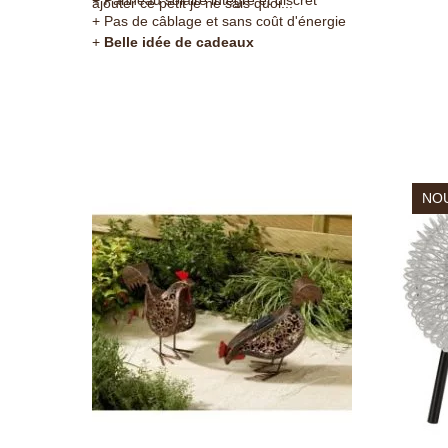
ajouter ce petit je ne sais quoi...
+ Pas de câblage et sans coût d'énergie
+
Belle idée de cadeaux
NO