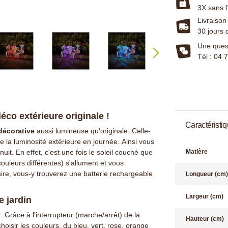
3X sans f
Livraison
30 jours 
Une quest
Tél : 04 
co extérieure originale !
Caractéristi
décorative
aussi lumineuse qu'originale. Celle-
la luminosité extérieure en journée. Ainsi vous
nuit. En effet, c'est une fois le soleil couché que
Matière
uleurs différentes) s'allument et vous
ire, vous-y trouverez une batterie rechargeable
Longueur (cm)
Largeur (cm)
e jardin
nt. Grâce à l'interrupteur (marche/arrêt) de la
Hauteur (cm)
oisir les couleurs, du bleu, vert, rose, orange