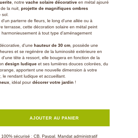
uerite
, notre
vache solaire décorative
en métal ajouré
 de la nuit,
projette de magnifiques ombres
 sol.
 d'un parterre de fleurs, le long d'une allée ou à
re terrasse, cette décoration solaire en métal peint
re harmonieusement à tout type d'aménagement
décorative, d'une
hauteur de 30 cm
, possède une
eures et se regénère de la luminosité extérieure en
d'une tête à ressort, elle bougera en fonction de la
Son
design ludique
et ses lumières douces colorées, du
, orange, apportent une nouvelle dimension à votre
 le rendant ludique et accueillant.
ineux
, idéal pour
décorer votre jardin
!
AJOUTER AU PANIER
100% sécurisé : CB, Paypal, Mandat administratif