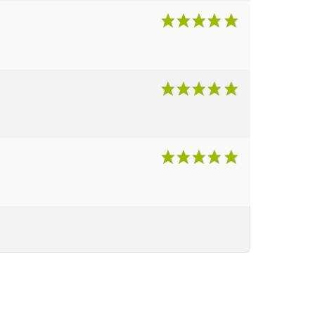
changeants. Effet holographique
hypnotisant assuré par cette
décoration originale et captivante !