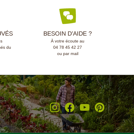
UVÉS
BESOIN D’AIDE ?
és
À votre écoute au
nés du
04 78 45 42 27
ou par mail