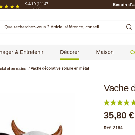
9.4
/
10
(11147
Besoin d’a
avis)
ager & Entretenir
Décorer
Maison
C
Vache décorative solaire en métal
tal et en résine
Vache d
35,80 €
Réf. 2184