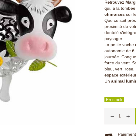
Retrouvez
Marg
qui, à la tombée
chinoises
sur le
Que ce soit près
proximité de vot
dentelé s'intèg
paysager.
La petite vache 
autonomie de 6 h
journée. Conçue 
force du vent. 
bleu, vert, rose
espace extérieur,
Un
animal lum
En stock
Paiement 