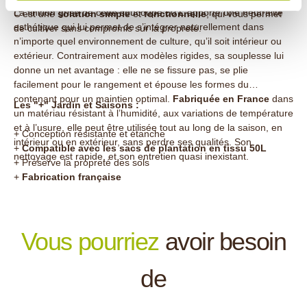
La finition grise de cette soucoupe 50 L apporte une neutralité
C’est une
solution simple
et
fonctionnelle
, qui vous permet
esthétique qui lui permet de s’intégrer naturellement dans
de cultiver sans compromis sur la propreté.
n’importe quel environnement de culture, qu’il soit intérieur ou
extérieur. Contrairement aux modèles rigides, sa souplesse lui
donne un net avantage : elle ne se fissure pas, se plie
facilement pour le rangement et épouse les formes du
contenant pour un maintien optimal.
Fabriquée en France
dans
Les "+" Jardin et Saisons :
un matériau résistant à l’humidité, aux variations de température
et à l’usure, elle peut être utilisée tout au long de la saison, en
+ Conception résistante et étanche
intérieur ou en extérieur, sans perdre ses qualités. Son
+
Compatible avec les sacs de plantation en tissu 50L
nettoyage est rapide, et son entretien quasi inexistant.
+ Préserve la propreté des sols
+
Fabrication française
Vous pourriez
avoir besoin
de