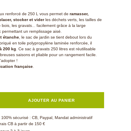
ux renforcé de 250 L vous permet de
ramasser,
placer, stocker et vider
les
déchets verts, les tailles de
le bois, les gravats... facilement grâce à la large
c permettant un remplissage aisé.
et étanche
, le sac de jardin se tient debout lors du
riqué en toile polypropylène laminée renforcée, il
à 200 kg
. Ce sac à gravats 250 litres est réutilisable
reuses saisons et pliable pour un rangement facile.
l'adopter !
ication française
.
AJOUTER AU PANIER
100% sécurisé : CB, Paypal, Mandat administratif
rais CB à partir de 150 €
 sous 2 à 3 jours.