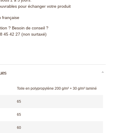
ouvrables pour échanger votre produit
n française
ion ? Besoin de conseil ?
78 45 42 27 (non surtaxé)
ques
Toile en polypropylène 200 g/m² + 30 g/m² laminé
65
65
60