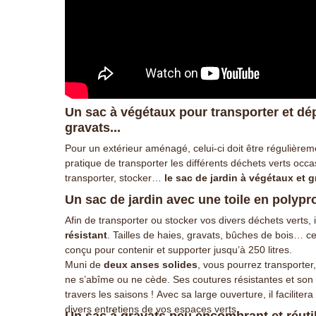
Un sac à végétaux pour transporter et dépl
gravats...
Pour un extérieur aménagé, celui-ci doit être régulièreme
pratique de transporter les différents déchets verts occ
transporter, stocker…
le sac de jardin à végétaux et 
Un sac de jardin avec une toile en polyp
Afin de transporter ou stocker vos divers déchets verts, i
résistant
. Tailles de haies, gravats, bûches de bois… c
conçu pour contenir et supporter jusqu’à 250 litres.
Muni de
deux anses solides
, vous pourrez transporter,
ne s’abîme ou ne cède. Ses coutures résistantes et son 
travers les saisons ! Avec sa large ouverture, il facilit
divers entretiens de vos espaces verts.
Un sac à gravats peu encombrant et réuti