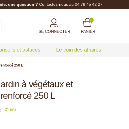
ide, une question ?
Contactez-nous au 04 78 45 42 27
0
SE CONNECTER
PANIER
onseils et astuces
Le coin des affaires
renforcé 250 L
jardin à végétaux et
 renforcé 250 L
21 avis