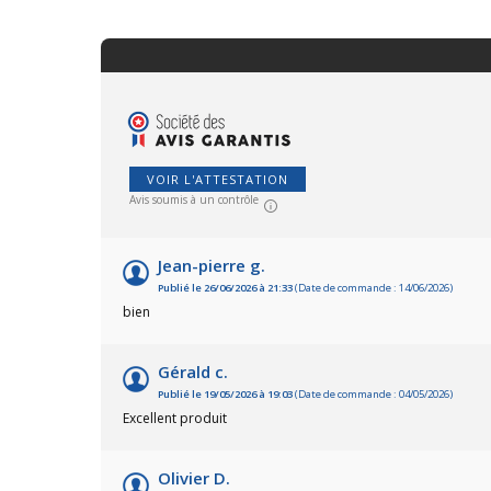
pour tout jardinier offre un volume
m ave
de 90 lires. Pratique avec deux
3,40 
poignées de transport, résistant et
(Réf.
très léger !
franç
VOIR L'ATTESTATION
Avis soumis à un contrôle
Jean-pierre g.
Publié le 26/06/2026 à 21:33
(Date de commande : 14/06/2026)
bien
Gérald c.
Publié le 19/05/2026 à 19:03
(Date de commande : 04/05/2026)
Excellent produit
Olivier D.