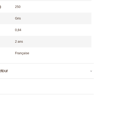
)
250
Gris
0,84
2 ans
Française
etour