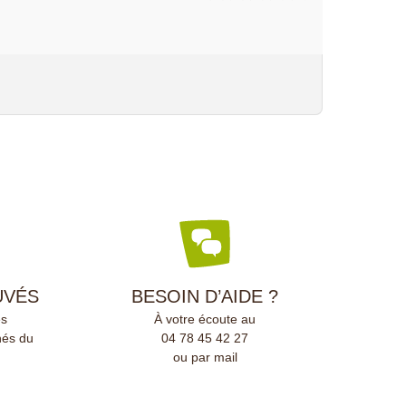
UVÉS
BESOIN D’AIDE ?
és
À votre écoute au
nés du
04 78 45 42 27
ou par mail