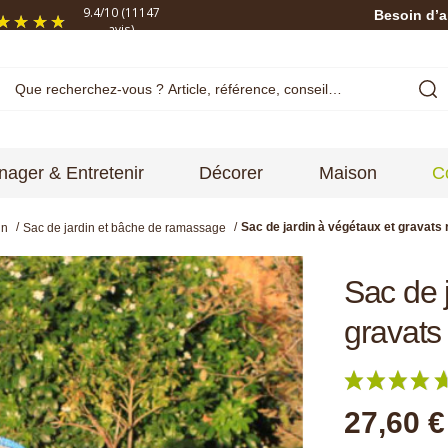
9.4
/
10
(11147
Besoin d’a
avis)
ager & Entretenir
Décorer
Maison
C
Sac de jardin à végétaux et gravats 
in
Sac de jardin et bâche de ramassage
Sac de 
gravats
27,60 €