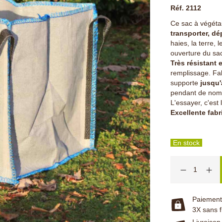
Réf. 2112
Ce sac à végéta
transporter, dé
haies, la terre, 
ouverture du sa
Très résistant 
remplissage. Fab
supporte
jusqu'
pendant de nomb
L'essayer, c'est 
Excellente fabr
En stock
Paiement 
3X sans f
Livraison