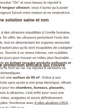
fonction "On" et vous laissez le répulsif à
f rongeur ultrason
, vous n’aurez qu’à poser
rongeurs fuiront votre maison et ne reviendront
une solution saine et non
 à des ultrasons inaudibles à l’oreille humaine,
s
. En effet, l
es ultrasons perturbent l’ouïe des
s, tout en désorientant les organes sensoriels
d’autant plus qu’ils sont incapables de s’adapter
. Soumis à un stress intense, ces nuisibles
es jours pour trouver un milieu plus favorable.
ple
en évitant tous les produits polluants et
e protection efficace qui couvre
 ou la mort au rat.
Ce répulsif à ultrasons ne
x domestiques.
uvrir une
surface de 60 m²
. Grâce à son
roits sans accès à une prise électrique, offrant
al pour les
chambres, bureaux, placards,
geurs à ultrasons
, c’est enfin pour vous une
mites, araignées et souris définitivement.
 piles, fonctionne avec
4 piles alcalines LR14
st de 100 jours.