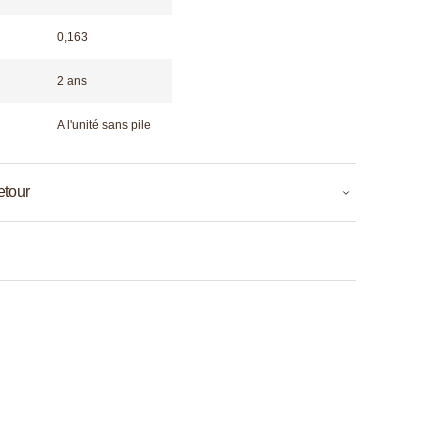
0,163
2 ans
A l'unité sans pile
etour