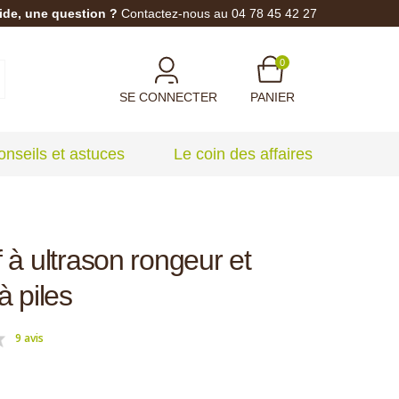
ide, une question ?
Contactez-nous au 04 78 45 42 27
0
SE CONNECTER
PANIER
onseils et astuces
Le coin des affaires
 à ultrason rongeur et
à piles
9 avis