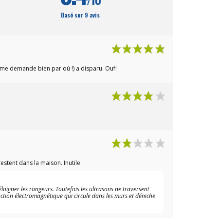
efficace et indolore fonctionne sur
 le
secteur à partir d'un adaptateur
e
Basé sur 9 avis
fourni ou de 4 piles non
ne
fournies. Un piège électrique à
garde-
souris idéal pour protéger votre
s
intérieur ou votre potager des
pulsif
invasions de souris !
e me demande bien par où !) a disparu. Ouf!
estent dans la maison. Inutile.
loigner les rongeurs. Toutefois les ultrasons ne traversent
nction électromagnétique qui circule dans les murs et déniche