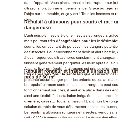
dans l'appareil. Vous placez ensuite l'interrupteur sur la 
ultrasons fonctionner en permanence. Grâce au
répulsi
l’objet sur un meuble, et ça y est ! Tous les insectes et 
plus.
Répulsif à ultrasons pour souris et rat : 
dangereuse
L’anti nuisible insecte éloigne insectes et rongeurs grâce
mais pourtant
très désagréables pour les indésirable
souris, les empêchant de percevoir les dangers potentiel
des insectes. Leur environnement devient alors hostile, 
à des fréquences ultrasonores constamment changeantes
finissent généralement par quitter les lieux après quelqu
Aussi utiliser un répulsif à ultrasons est une solution sim
Répulsif rongeur et insecte à ultrason, un
très dangereux pour la santé
tels que les insecticides
près de 60 m²
présente aucun danger pour les enfants ou les animau
Le répulsif ultrason contre insectes et rongeurs peut co
fonctionnement sur piles, il peut être placé dans des end
ainsi une flexibilité d'installation inégalée.
Il est donc idé
greniers, caves
…
Toute la maison !
L’anti nuisible ron
solution durable de vous débarrasser des tiques, puces, 
Le répulsif à ultrasons rongeurs et insectes, vendu sans
(réf : 0492)
à commander en option. La durée des piles e