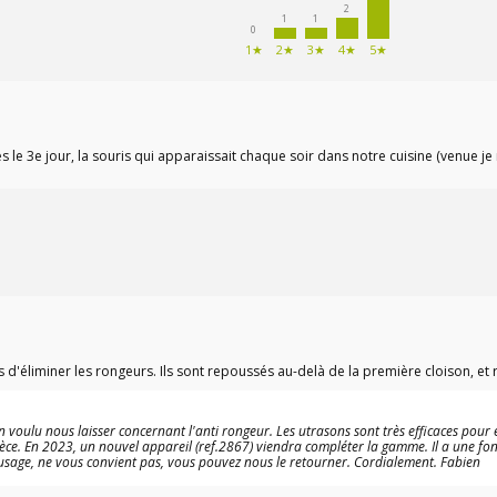
 à l'unité ou par lot de 3
caoutchouc thermoplastique,
2
1
1
 spéciale !).
répulsif pour pigeon peut êtr
0
posé ou fixé sur un piquet, u
1★
2★
3★
4★
5★
branche, une rambarde, un 
corps…Livré avec ses 3 pile
alcaline AAA standards, ce ré
naturel à pigeons offre une
méthode efficace et durable
le 3e jour, la souris qui apparaissait chaque soir dans notre cuisine (venue j
pour faire fuir les pigeons.
 d'éliminer les rongeurs. Ils sont repoussés au-delà de la première cloison, et r
voulu nous laisser concernant l'anti rongeur. Les utrasons sont très efficaces pour é
 pièce. En 2023, un nouvel appareil (ref.2867) viendra compléter la gamme. Il a une fo
 l'usage, ne vous convient pas, vous pouvez nous le retourner. Cordialement. Fabien