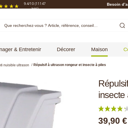
9.4
/
10
(11147
Besoin d’a
avis)
ager & Entretenir
Décorer
Maison
C
Répulsif à ultrason rongeur et insecte à piles
ti nuisible ultrason
Répulsif
insecte 
39,90 €