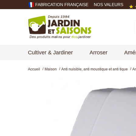
FABRICATION FRANÇAISE
NOS VALEURS
Cultiver & Jardiner
Arroser
Amén
Accueil
Maison
Anti nuisible, anti moustique et anti tique
An