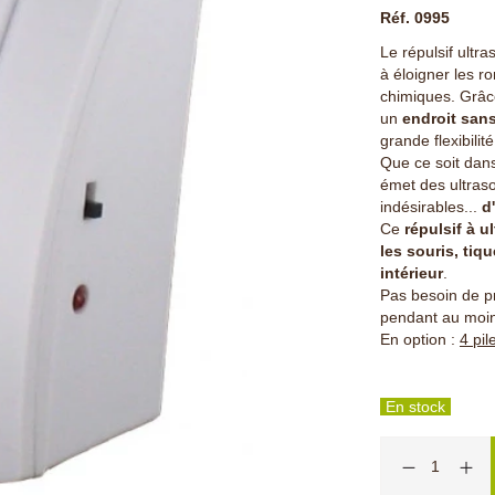
Réf. 0995
Le répulsif ultr
à éloigner les r
chimiques. Grâce
un
endroit sans
grande flexibilité
Que ce soit dans
émet des ultraso
indésirables...
d'
Ce
répulsif à u
les souris, tiq
intérieur
.
Pas besoin de pr
pendant au moins
En option :
4 pil
En stock