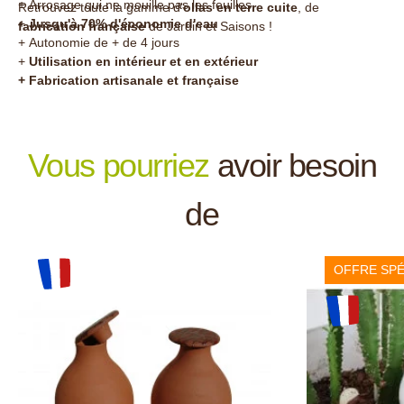
+ Arrosage qui ne mouille pas les feuilles
Retrouvez toute la gamme d'
ollas en terre cuite
, de
+
Jusqu'à 70% d'économie d'eau
fabrication française
de Jardin et Saisons !
+ Autonomie de + de 4 jours
+
Utilisation en intérieur et en extérieur
+ Fabrication artisanale et française
Vous pourriez
avoir besoin
de
OFFRE SPÉ