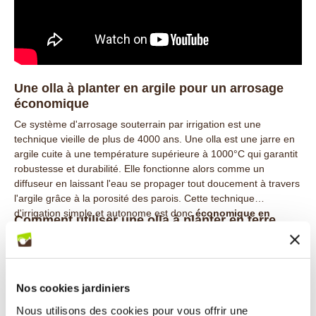
Une olla à planter en argile pour un arrosage
économique
Ce système d'arrosage souterrain par irrigation est une
technique vieille de plus de 4000 ans. Une olla est une jarre en
argile cuite à une température supérieure à 1000°C qui garantit
robustesse et durabilité. Elle fonctionne alors comme un
diffuseur en laissant l'eau se propager tout doucement à travers
l'argile grâce à la porosité des parois. Cette technique
d'irrigation simple et autonome est donc
économique en
Comment utiliser une olla à planter en terre
besoin en eau, en temps
et favorise le rendement des
cuite naturelle ?
végétaux.
L'installation d'une olla est extrêmement simple. Il vous suffit de
la planter directement jusqu'au col dans le pot de la plante que
vous souhaitez arroser. L'olla 40 cl est particulièrement adaptée
Nos cookies jardiniers
aux pots de fleurs de 20 à 35 cm de diamètre. Remplissez la
Nous utilisons des cookies pour vous offrir une
d'eau grâce à l'ouverture du couvercle et
l'eau diffusera