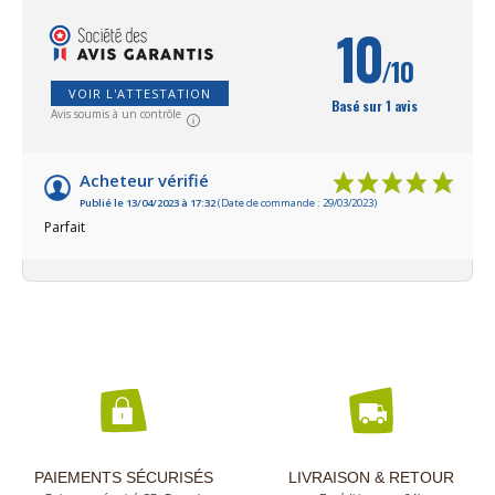
jours.D'une contenance d'un litre chacun,
naturelle recouv
ces ollas de fabrication française de haute
à l'unité ou par 2
10
qualité dans un atelier artisanal sont vendus
/10
par lot de 2.Le petit plus : des oyas avec
une déco tendance avec un couvercle
VOIR L'ATTESTATION
original avec un décor peint en rouge !
Basé sur 1 avis
Avis soumis à un contrôle
Acheteur vérifié
Publié le 13/04/2023 à 17:32
(Date de commande : 29/03/2023)
Parfait
PAIEMENTS SÉCURISÉS
LIVRAISON & RETOUR