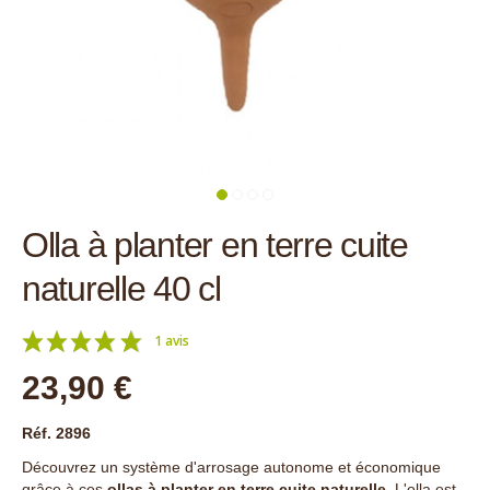
Olla à planter en terre cuite
naturelle 40 cl
1 avis
23,90 €
Réf. 2896
Découvrez un système d'arrosage autonome et économique
grâce à ces
ollas à planter en terre cuite naturelle
. L'olla est