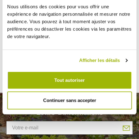
Nous utilisons des cookies pour vous offrir une
PAIEMENTS SÉCURISÉS
LIVRAISON & RETOUR
expérience de navigation personnalisée et mesurer notre
Paiement sécurisé CB, Paypal,
Expédition sous 24h
audience. Vous pouvez à tout moment ajuster vos
virement, mandat administratif
Satisfait ou remboursé sous 30 jours
préférences ou désactiver les cookies via les paramètres
3X sans frais CB à partir de 150 €
de votre navigateur.
Afficher les détails
TESTÉS ET APPROUVÉS
BESOIN D’AIDE ?
1200 articles sélectionnés
À votre écoute au
par notre équipe de passionnés du
04 78 45 42 27
jardinage
ou par mail
Tout autoriser
Continuer sans accepter
Lettre d'informations