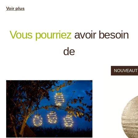
Voir plus
Les "+" de Jardin et Saisons :
Vous pourriez
avoir besoin
de
NOUVEAUT