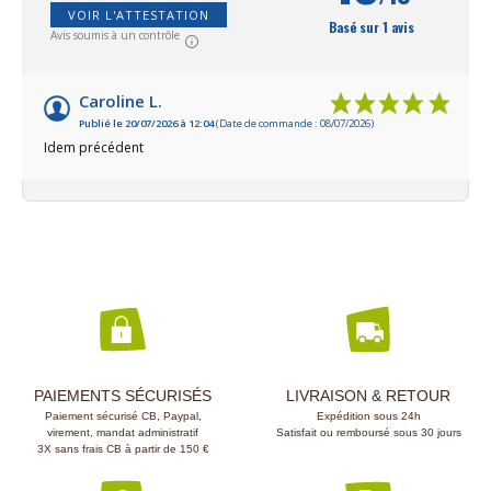
couleur taupe, d
VOIR L'ATTESTATION
Basé sur 1 avis
couleur vert jau
Avis soumis à un contrôle
Caroline L.
Publié le 20/07/2026 à 12:04
(Date de commande : 08/07/2026)
Idem précédent
PAIEMENTS SÉCURISÉS
LIVRAISON & RETOUR
Paiement sécurisé CB, Paypal,
Expédition sous 24h
virement, mandat administratif
Satisfait ou remboursé sous 30 jours
3X sans frais CB à partir de 150 €