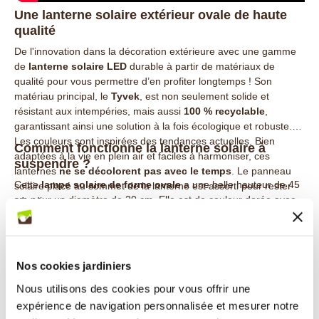
Une lanterne solaire extérieur ovale de haute
qualité
De l'innovation dans la décoration extérieure avec une gamme
de
lanterne solaire LED
durable à partir de matériaux de
qualité pour vous permettre d’en profiter longtemps ! Son
matériau principal, le
Tyvek
, est non seulement solide et
résistant aux intempéries, mais aussi
100 % recyclable
,
garantissant ainsi une solution à la fois écologique et robuste.
Les couleurs sont inspirées des tendances actuelles. Bien
Comment fonctionne la lanterne solaire à
adaptées à la vie en plein air et faciles à harmoniser, ces
suspendre ?
lanternes
ne se décolorent pas avec le temps
. Le panneau
Cette
lampe solaire de forme ovale
a une belle hauteur de 45
solaire placé au sommet de la lanterne est assorti pour rester
cm pour un diamètre de 20 cm. Elle est de couleur dorée avec
très discret.
de très jolis motifs décoratifs filtrant la lumière en ombres
chinoises.
* En tyvek,
résistant à l'eau et aux UV
, vous pouvez laisser
votre lanterne dehors sans crainte.
Nos cookies jardiniers
* L’ampoule LED chaude fournit un éclairage pendant environ
6
Des possibilités de décorations multiples grâce
Nous utilisons des cookies pour vous offrir une
heures
.
à la lanterne solaire extérieur à suspendre
* Une batterie AAA rechargeable
expérience de navigation personnalisée et mesurer notre
Notre collection offre une
large gamme de modèles
aux