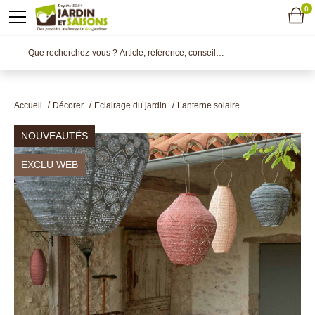
0
Accueil
Décorer
Eclairage du jardin
Lanterne solaire
NOUVEAUTÉS
EXCLU WEB