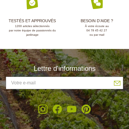
TESTÉS ET APPROUVÉS
BESOIN D’AIDE ?
1200 articles sélectionnés
À votre écoute au
par notre équipe de passionnés du
04 78 45 42 27
jardinage
ou par mail
Lettre d'informations