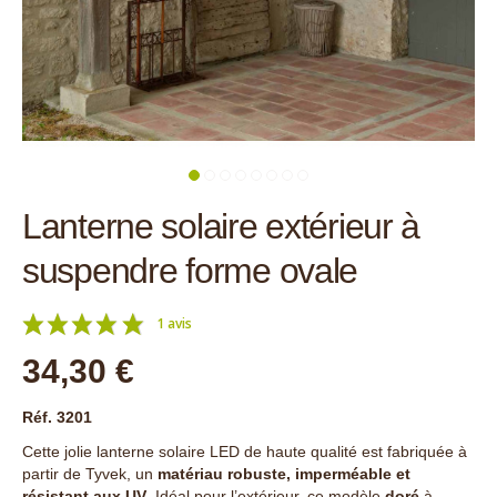
Lanterne solaire extérieur à
suspendre forme ovale
1 avis
34,30 €
Réf. 3201
Cette jolie
lanterne solaire LED de haute qualité est fabriquée à
partir de Tyvek, un
matériau robuste, imperméable et
résistant aux UV
. Idéal pour l’extérieur, ce modèle
doré
à