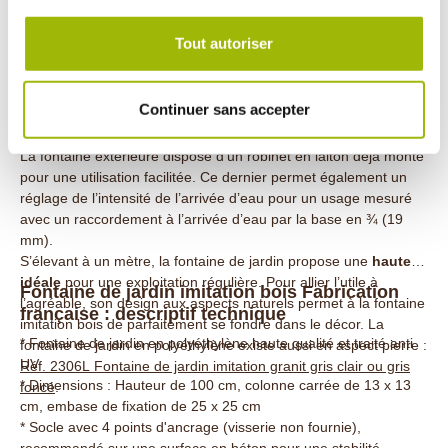
d’ancrage (visserie non fournie) pour une assise solide qu’il est
saisons. Elle associe les avantages esthétiques d’un bois clair
idéalement recommandé de fixer sur un sol en béton. Avec une
ou foncé avec la solidité et l’imperméabilité du plastique.
Tout autoriser
colonne carrée d’une largeur de 13 cm et un socle de 25 cm
x 25 cm
, cette fontaine imitation bois résiste également aux
rafales de vent.
Une utilisation facile de cette fontaine de jardin
Continuer sans accepter
imitation bois
La fontaine extérieure dispose d’un robinet en laiton déjà monté
pour une utilisation facilitée. Ce dernier permet également un
réglage de l’intensité de l’arrivée d’eau pour un usage mesuré
avec un raccordement à l’arrivée d’eau par la base en ¾ (19
mm).
S’élevant à un mètre, la fontaine de jardin propose une
hauteur
idéale
pour une exploitation régulière. Pour allier l’utile à
Fontaine de jardin imitation bois Fabrication
l’agréable, son design aux aspects naturels permet à la fontaine
française : descriptif technique
imitation bois de parfaitement se fondre dans le décor. La
* Fontaine de jardin en p
olyéthylène haute qualité et traité anti
fontaine de jardin en polyéthylène existe aussi en aspect pierre :
UV
Réf. 2306L Fontaine de jardin imitation granit gris clair ou gris
* Dimensions : Hauteur de 100 cm, colonne carrée de 13 x 13
foncé
.
cm, embase de fixation de 25 x 25 cm
* Socle avec 4 points d'ancrage (visserie non fournie),