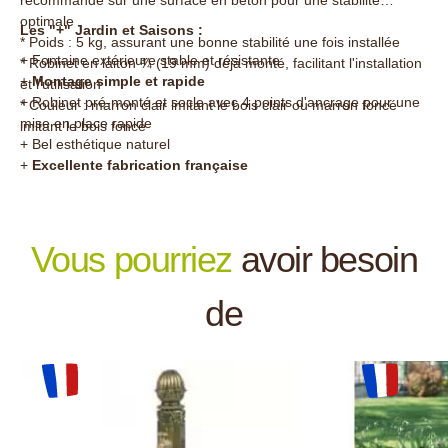
recommandé sur une surface en béton pour une stabilité
optimale
Les "+" Jardin et Saisons :
* Poids : 5 kg, assurant une bonne stabilité une fois installée
+ Fontaine extérieure stable et résistante
* Robinet en laiton ¾ (19 mm) déjà monté, facilitant l'installation
+
Montage simple et rapide
et l'utilisation
+ Robinet pré-monté et socle avec 4 points d'ancrage pour une
* Couleur : marron clair imitant le bois clair ou marron foncé
mise en place rapide
imitant le bois foncé
+ Bel esthétique naturel
+
Excellente fabrication française
Vous pourriez
avoir besoin
de