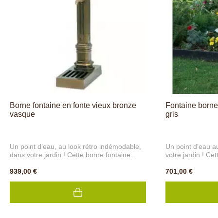
Borne fontaine en fonte vieux bronze
Fontaine borne 
vasque
gris
Un point d’eau, au look rétro indémodable,
Un point d’eau a
dans votre jardin ! Cette borne fontaine
votre jardin ! Ce
Griffon en fonte couleur vieux bronze, de
en fonte Pixel, d
marque Dommartin, s’intègre dans votre
939,00 €
point d'eau très u
701,00 €
jardin pour devenir un point d’eau utile pour
votre piscine. Vé
l’arrosage. Fournie avec une vasque.
décoration extéri
fraîcheur à votre
encore plus lors 
fabrication fran