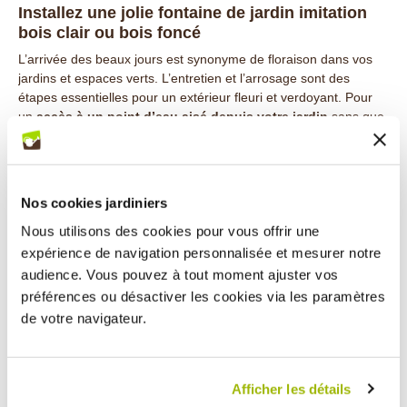
Installez une jolie fontaine de jardin imitation
bois clair ou bois foncé
L’arrivée des beaux jours est synonyme de floraison dans vos
jardins et espaces verts. L’entretien et l’arrosage sont des
étapes essentielles pour un extérieur fleuri et verdoyant. Pour
un
accès à un point d’eau aisé depuis votre jardin
sans que
celui-ci ne fasse défaut au paysage, optez pour une
fontaine
de jardin
en polypropylène, imitation bois clair ou bois foncé.
Une fontaine de jardin pour intégrer un point
d'eau esthétique et pratique dans votre jardin
Nos cookies jardiniers
La fontaine extérieure est l'élément idéal pour
créer un point
Nous utilisons des cookies pour vous offrir une
d'eau fonctionnel
tout en embellissant votre espace extérieur.
expérience de navigation personnalisée et mesurer notre
Son design sobre et naturel s'harmonise parfaitement avec
audience. Vous pouvez à tout moment ajuster vos
divers styles de jardins, qu'ils soient contemporains ou
préférences ou désactiver les cookies via les paramètres
traditionnels.
de votre navigateur.
Cette borne fontaine imitation bois est composée d’éléments
spécialement conçus pour
résister aux intempéries
afin de
Une fontaine imitation bois, stable et résistante
pouvoir rester installée en extérieur toute l’année. Avec un
De manière à vous garantir une stabilité sans faille de votre
robinet en laiton 3/4'' et une structure en polyéthylène, cette
Afficher les détails
fontaine de jardin, son socle de fixation compte 4 points
fontaine extérieure promet une résistance continue à travers les