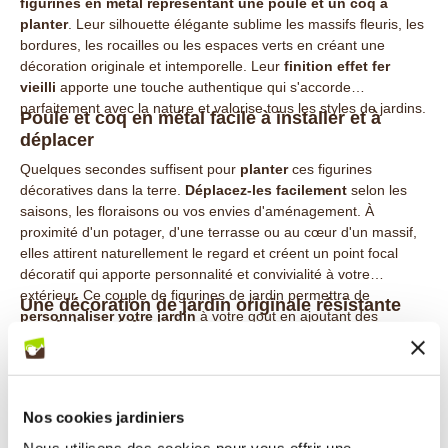
figurines en métal représentant une poule et un coq à
planter
. Leur silhouette élégante sublime les massifs fleuris, les
bordures, les rocailles ou les espaces verts en créant une
décoration originale et intemporelle. Leur
finition effet fer
vieilli
apporte une touche authentique qui s'accorde
parfaitement avec la nature et valorise tous les styles de jardins.
Poule et coq en métal facile à installer et à
déplacer
Quelques secondes suffisent pour
planter
ces figurines
décoratives dans la terre.
Déplacez-les facilement
selon les
saisons, les floraisons ou vos envies d'aménagement. À
proximité d'un potager, d'une terrasse ou au cœur d'un massif,
elles attirent naturellement le regard et créent un point focal
décoratif qui apporte personnalité et convivialité à votre
extérieur. Ce couple de figurines de jardin permettra de
Une décoration de jardin originale résistante
personnaliser votre jardin
à votre gout en ajoutant des
aux intempéries
animaux en métal.
Conçues en
acier
avec une
peinture époxy
, ces figurines
décoratives offrent une excellente résistance à la pluie, au soleil
et au gel. Leur
fabrication robuste
permet de conserver leur
Nos cookies jardiniers
élégance au fil des saisons sans entretien particulier. Les
deux
pics d'ancrage de 8 cm
assurent une parfaite stabilité dans le