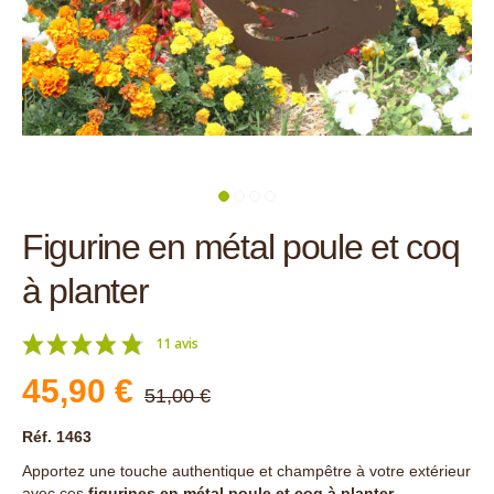
Figurine en métal poule et coq
à planter
11 avis
45,90 €
51,00 €
Réf. 1463
Apportez une touche authentique et champêtre à votre extérieur
avec ces
figurines en métal poule et coq à planter
.