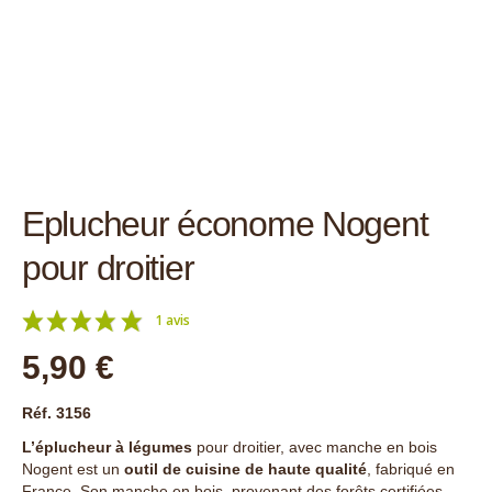
Eplucheur économe Nogent
pour droitier
1 avis
5,90 €
Réf. 3156
L’éplucheur à légumes
pour droitier, avec manche en bois
Nogent est un
outil de cuisine de haute qualité
, fabriqué en
France. Son manche en bois, provenant des forêts certifiées