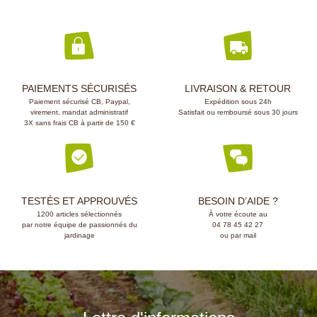
meilleur confort.
outil stable, rob
les travaux régul
rameaux le matin
midi, puis les fle
soir.Avec son exc
française, son po
PAIEMENTS SÉCURISÉS
LIVRAISON & RETOUR
10 ans, ce sécate
Paiement sécurisé CB, Paypal,
Expédition sous 24h
fiabilité et la dura
virement, mandat administratif
Satisfait ou remboursé sous 30 jours
3X sans frais CB à partir de 150 €
TESTÉS ET APPROUVÉS
BESOIN D’AIDE ?
1200 articles sélectionnés
À votre écoute au
par notre équipe de passionnés du
04 78 45 42 27
jardinage
ou par mail