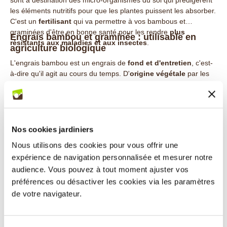
les éléments nutritifs pour que les plantes puissent les absorber.
C'est un
fertilisant
qui va permettre à vos bambous et
graminées d'être en bonne santé pour les rendre
plus
Engrais bambou et graminée : utilisable en
résistants aux maladies et aux insectes
.
agriculture biologique
L'engrais bambou est un engrais de
fond et d'entretien
, c'est-
à-dire qu'il agit au cours du temps. D'
origine végétale
par les
extraits de vinasses de betteraves et de tourteaux végétaux et
aussi d'origine animale par le guano d'oiseaux marins et
plumes, l'engrais graminées peut être utilisé de deux manières
différentes, lors de la
plantation et lors de l'entretien des
végétaux
.
Nos cookies jardiniers
Quand mettre de l'engrais aux bambous et à
Pendant la plantation, il est conseillé de mélanger l'engrais avec
quelle dose ?
Nous utilisons des cookies pour vous offrir une
la
terre de plantation spécial enracinement (réf. 2687L)
puis
expérience de navigation personnalisée et mesurer notre
L’engrais pour bambou est idéalement appliqué à partir du mois
arroser le tout pour profiter des bienfaits de l'engrais. En ce qui
de février jusqu'au mois de mai puis de septembre à
audience. Vous pouvez à tout moment ajuster vos
concerne l'entretien, il suffit d'épandre l'engrais autour des
novembre. Mais à quelle dose l'incorporer ?
bambous ou des graminées puis de l'incorporer au sol par
préférences ou désactiver les cookies via les paramètres
griffage. Encore une fois, il faut arroser par la suite.
de votre navigateur.
* Engrais graminées pour l'entretien des graminées
Dose normale : 100 g/m² ou 50 à 60 g/pied
Terres riches : 60 g/m² ou 30 à 40 g/pied