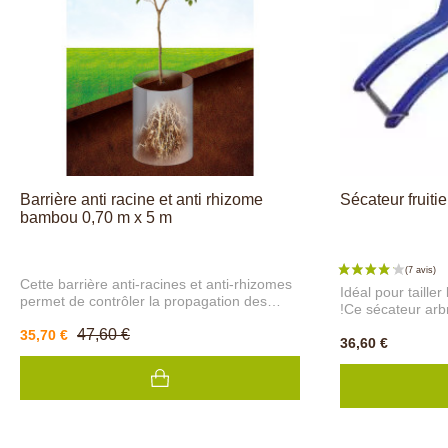
Barrière anti racine et anti rhizome
Sécateur fruiti
bambou 0,70 m x 5 m
Cette barrière anti-racines et anti-rhizomes
Idéal pour tailler
permet de contrôler la propagation des
!Ce sécateur arbr
racines envahissantes profondes
haut de gamme, 
47,60 €
(bambous, millepertuis, framboisiers,
35,70 €
alvéolaire inter
36,60 €
mûriers, haies, arbustes, arbres...). La
des branches ju
bordure anti racines est aussi pratique pour
Grâce à un frott
séparer discrètement votre gazon de vos
d'un nouveau con
plantations.La solution efficace et
de coupe lors de 
écologique pour stopper le développement
de jardin robuste
racinaire des plantes invasives !
sont en acier et