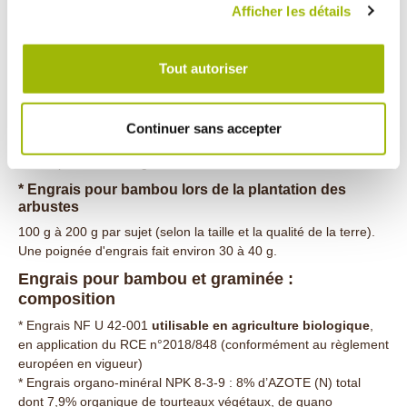
Terres pauvres : 150 g/m² ou 65 à 75 g/pied
Afficher les détails
* Engrais pour graminées pour des plantations
d'arbustes en pleine terre
Tout autoriser
50 g à 100 g par sujet (selon la taille et la qualité de la terre)
* Engrais bambou pour l'entretien des bambous
Dose normale : 80 g/m²
Continuer sans accepter
Terres riches : 60 g/m²
Terres pauvres : 100 g/m²
* Engrais pour bambou lors de la plantation des
arbustes
100 g à 200 g par sujet (selon la taille et la qualité de la terre).
Une poignée d'engrais fait environ 30 à 40 g.
Engrais pour bambou et graminée :
composition
* Engrais NF U 42-001
utilisable en agriculture biologique
,
en application du RCE n°2018/848 (conformément au règlement
européen en vigueur)
* Engrais organo-minéral NPK 8-3-9 : 8% d’AZOTE (N) total
dont 7,9% organique de tourteaux végétaux, de guano