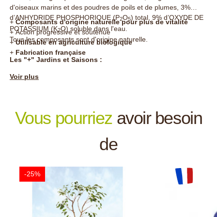
d'oiseaux marins et des poudres de poils et de plumes, 3%
d’ANHYDRIDE PHOSPHORIQUE (P
O
) total, 9% d’OXYDE DE
2
5
+
Composants d'origine naturelle pour plus de vitalité
POTASSIUM (K
O) soluble dans l'eau.
2
+
Action progressive et soutenue
Tous les composants sont d'origine naturelle.
+
Utilisable en agriculture biologique
+
Fabrication française
Les "+" Jardins et Saisons :
Voir plus
Vous pourriez
avoir besoin
de
-25%