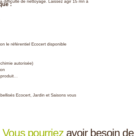
la difficulté de nettoyage. Laissez agir 15 mn à
que :
e
lon le référentiel Ecocert disponible
ochimie autorisée)
ion
produit
bellisés Ecocert, Jardin et Saisons vous
.
Vous pourriez
avoir besoin de