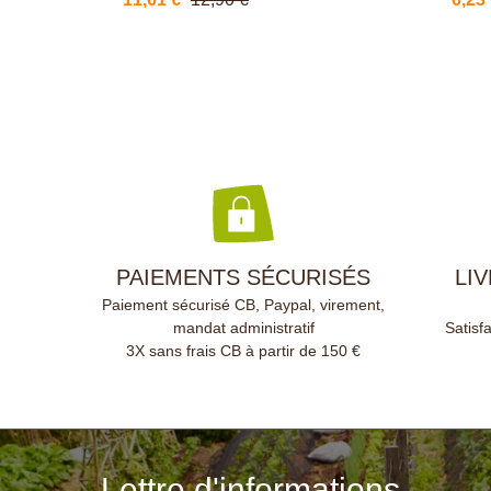
surfaces. Ce nettoyant
à util
dégraissant multi usages,
ne plu
composé de 99,57% d'ingrédients
chaus
d'origine naturelle, est idéal pour
Inoxy
nettoyer les sols, les murs et les
pinces
sanitaires de votre maison ainsi
Range
que les carrosseries de voiture et
séréni
les terrasses en pierre. Il nettoie
parfaitement vos surfaces et laisse
un parfum frais. Ce nettoyant
multiusage est écocertifié par
Ecocert Greenlife et de fabrication
française.Puissant, économique
et sans rinçage !
PAIEMENTS SÉCURISÉS
LI
Paiement sécurisé CB, Paypal, virement,
mandat administratif
Satisf
3X sans frais CB à partir de 150 €
Lettre d'informations