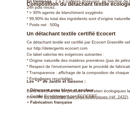
En trempage
: 2 à 3 cuillères doseuses, en fonction de 
Composition du détachant textile écologi
24h puis rincez.
* > 30% agents de blanchiment oxygénés
* 99,90% du total des ingrédients sont d'origine naturell
* Poids net : 500g
Un détachant textile certifié Ecocert
Ce détachant textile est certifié par Ecocert Greenlife se
sur
http://detergents.ecocert.com
Ce label valorise les exigences suivantes :
* Origine naturelle des matières premières (pas de pétr
* Respect de l’environnement par le procédé de fabricat
* Transparence : affichage de la composition de chaque 
* Emballages recyclables
Les "+" de Jardin et Saisons :
+
Détergent pour blanc et couleur
Dans la recherche de produits d'entretien écologiques la
+ Certifié Ecodétergent par ECOCERT
conseille
les tablettes lave linge écologiques (réf. 2432)
+
Fabrication française