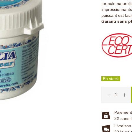
formule naturell
impressionnants.
puissant est faci
Garanti sans ph
En stock
Paiement 
3X sans f
Livraison
30 jours 