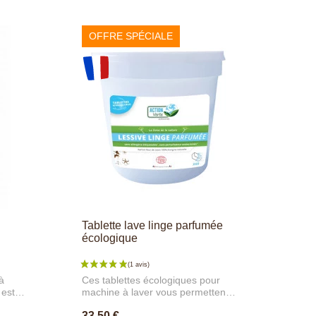
OFFRE SPÉCIALE
Tablette lave linge parfumée
écologique
à
Ces tablettes écologiques pour
est la
machine à laver vous permettent
tien
de laver tous les textiles blancs et
33,50 €
une
de couleur tout en respectant