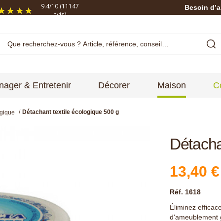
9.4
/
10
(11147
Besoin d’a
avis)
ager & Entretenir
Décorer
Maison
C
Détachant textile écologique 500 g
ogique
Détacha
13,40 €
Réf. 1618
Éliminez efficac
d'ameublement 