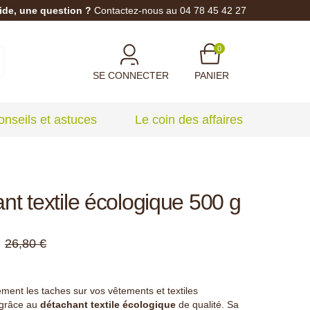
ide, une question ?
Contactez-nous au 04 78 45 42 27
0
SE CONNECTER
PANIER
onseils et astuces
Le coin des affaires
nt textile écologique 500 g
26,80 €
ement les taches sur vos vêtements et textiles
grâce au
détachant textile écologique
de qualité. Sa