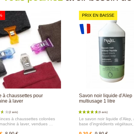
%
PRIX EN BAISSE
e à chaussettes pour
Savon noir liquide d'Alep
ine à laver
multiusage 1 litre
inces à chaussettes colorées
Le savon noir liquide d'Alep, 
machine à laver, vendues par
base d'ingrédients végétaux, 
our éviter les chaussettes
solution naturelle pour l'entre
 €
8,90 €
9,30 €
9,80 €
lines ! Un système astucieux
de la maison et du jardin. D'