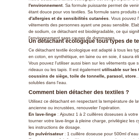
l'environnement
. Sa formule puissante permet de venir
étant douce pour vos textiles. Sa formule sans produits
d'allergies et de sensibilités cutanées
. Vous pouvez l
vêtements des personnes ayant une peau sensible. Elabo
de sodium, ce détachant est biodégradable, ce qui signi
l'environnement sans causer de dommages.
Un détachant écologique tous types de te
Ce détachant textile écologique est adapté à tous les t
en coton, en synthétique, en laine ou en soie, il saura é
Vous pouvez l'utiliser aussi bien sur les vêtements que
rideaux ou les tapis. Il est également
utilisable sur les
coussins de siège, toile de tonnelle, parasol, store
.
solubles dans l'eau.
Comment bien détacher des textiles ?
Utilisez ce détachant en respectant la température de lav
ancienne ou incrustées, renouveler l'opération.
En lave-linge
: Ajoutez 1 à 2 cuillères doseuses à votre
tourner votre lave-linge à pleine charge, privilégiez les
les instructions de dosage.
En pulvérisateur
: 1 cuillère doseuse pour 500ml d'eau