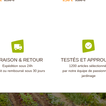
iser par toute la famille pour
contenance d'un litre, ce dét
s perdre ni trier vos
naturel et biodégradable est
settes au lavage.
composé d'huile d'olive et de
dables, indéformables, ces
de laurier aux propriétés
 résistent à la chaleur.
dégraissantes et
z votre linge en toute
désinfectantes.Ce savon noir
té !
certifié Ecodétergent pour le
respect de l'environnement.
VRAISON & RETOUR
TESTÉS ET APPRO
Expédition sous 24h
1200 articles sélectionn
ait ou remboursé sous 30 jours
par notre équipe de passion
jardinage