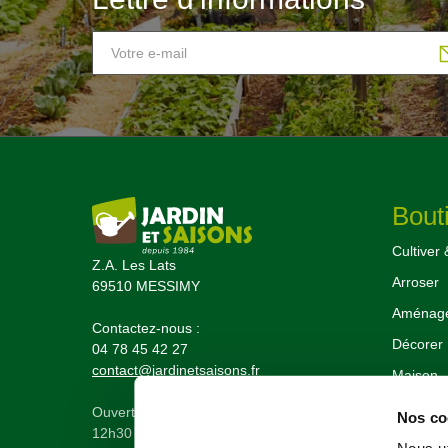
Bout
Cultiver 
Z.A. Les Lats
Arroser
69510 MESSIMY
Aménager
Contactez-nous :
Décorer
04 78 45 42 27
contact@jardinetsaisons.fr
Maison
Le coin d
Ouvert du lundi au vendredi de 9h00 à
Nos coo
12h30 et 13h30 à 17h30
Nouveau