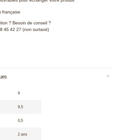
n française
ion ? Besoin de conseil ?
78 45 42 27 (non surtaxé)
ques
9
9,5
0,5
2 ans