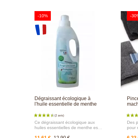
-10%
-30
Dégraissant écologique à
Pinc
l'huile essentielle de menthe
mach
Ce dégraissant écologique aux
Des p
huiles essentielles de menthe est
pour 
un excellent nettoyant qui nettoie,
12, p
11,61 €
12,90 €
6,23
dégraisse et fait briller vos
orphe