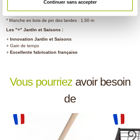
* Structure en acier de haute qualité
Continuer sans accepter
* Ecartement entre les 2 griffes : réglable de 3 cm à 20 cm
* Largeur des griffes trois dents : 5 cm
* Manche en bois de pin des landes : 1,50 m
Les "+" Jardin et Saisons :
+
Innovation Jardin et Saisons
+ Gain de temps
+
Excellente fabrication française
Vous pourriez
avoir besoin
de