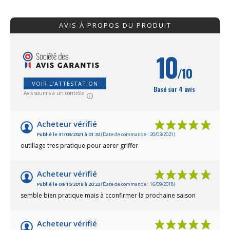
débris, briser les mottes après le bêchage,
outils à manche 
manipuler le fumier ou le compost, affiner la
manche béquille.
AVIS À PROPOS DU PRODUIT
terre, niveler le sol... Vous avez la possibilité
jardin peut égale
d'acheter le râteau ramasse cailloux sans le
niveaux. Excellen
manche en bois (réf. 11671) ou avec le
manche en bois de pin des landes (réf.
10
1167). Excellente fabrication française.
/10
VOIR L'ATTESTATION
Basé sur 4 avis
Avis soumis à un contrôle
Acheteur vérifié
Publié le 31/03/2021 à 01:32
(Date de commande : 20/03/2021)
outillage tres pratique pour aerer griffer
Acheteur vérifié
Publié le 04/10/2018 à 20:22
(Date de commande : 16/09/2018)
semble bien pratique mais à cconfirmer la prochaine saison
Acheteur vérifié