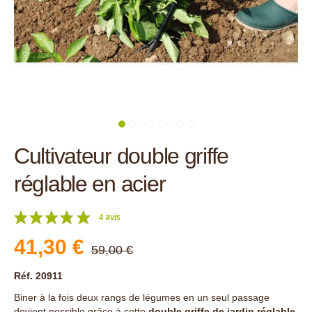
Cultivateur double griffe
réglable en acier
4 avis
41,30 €
59,00 €
Réf. 20911
Biner à la fois deux rangs de légumes en un seul passage
devient possible grâce à cette
double griffe de jardin réglable