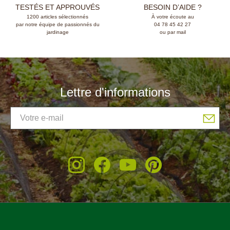
TESTÉS ET APPROUVÉS
BESOIN D’AIDE ?
1200 articles sélectionnés
À votre écoute au
par notre équipe de passionnés du
04 78 45 42 27
jardinage
ou par mail
Lettre d'informations