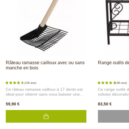
Râteau ramasse cailloux avec ou sans
Range outils de
manche en bois
Ce râteau ramasse cailloux à 17 dents est
Ce range outils d
idéal pour obtenir sans vous baisser une
volutes décorati
terre "sans cailloux". Pour vos semis et
vos outils de ma
plantations, le ramasse cailloux est un outil
59,90 €
tout en les gardan
83,50 €
de jardinage original et innovant. Le centre
de placer le manc
du rateau ramasse cailloux est incurvé pour
emplacement à tr
récolter tous les petits cailloux. Le ramasse
qui assure une pa
cailloux offre de nombreuses utilisations :
types de mailla
ratisser, ramasser les cailloux et autres
permettent de ma