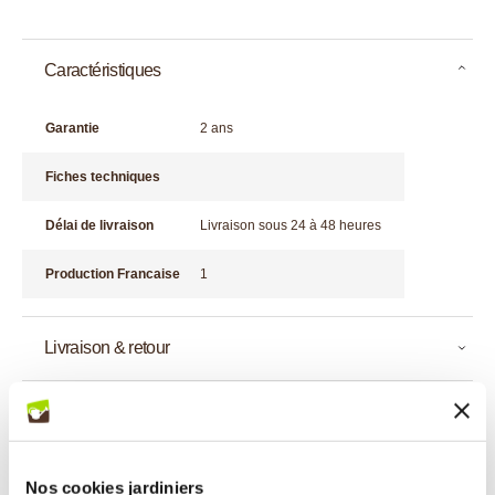
Caractéristiques
Garantie
2 ans
Fiches techniques
Délai de livraison
Livraison sous 24 à 48 heures
Production Francaise
1
Livraison & retour
* Croquettes Super Premium riche en canard pour mini chien
adulte (poids net : 4 kg) : Offrez à votre chien un repas complet,
sain et équilibré avec ces aliments spécialement sélectionnés et
formulés sous contrôle vétérinaire pour votre animal de
Nos cookies jardiniers