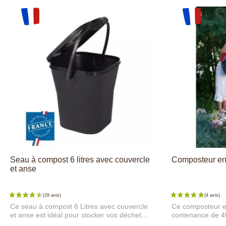
Seau à compost 6 litres avec couvercle
Composteur en p
et anse
Ce seau à compost 6 Litres avec couvercle
Ce composteur en
et anse est idéal pour stocker vos déchets
contenance de 40
alimentaires quotidiens avant de les vider
réaliser vous-mê