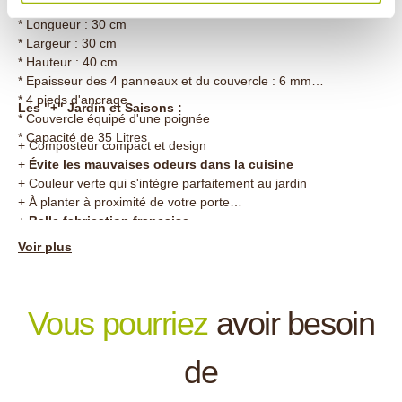
en ABS traité anti UV
composteurs et accessoires de compostage
.
* Longueur : 30 cm
* Largeur : 30 cm
* Hauteur : 40 cm
* Epaisseur des 4 panneaux et du couvercle : 6 mm
* 4 pieds d'ancrage
Les "+" Jardin et Saisons :
* Couvercle équipé d'une poignée
* Capacité de 35 Litres
+ Composteur compact et design
+
Évite les mauvaises odeurs dans la cuisine
+ Couleur verte qui s'intègre parfaitement au jardin
+ À planter à proximité de votre porte
+
Belle fabrication française
Voir plus
Vous pourriez
avoir besoin
de