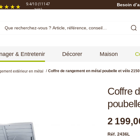
9.4
/
10
(11147
Besoin d’a
avis)
ager & Entretenir
Décorer
Maison
C
Coffre de rangement en métal poubelle et vélo 2150
gement extérieur en métal
Coffre 
poubell
2 199,0
Réf. 2436L