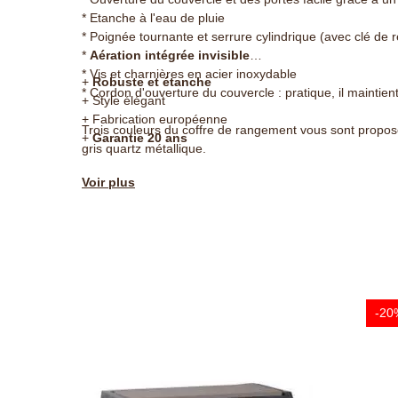
* Etanche à l'eau de pluie
* Poignée tournante et serrure cylindrique (avec clé de 
*
Aération intégrée invisible
* Vis et charnières en acier inoxydable
+
Robuste et étanche
* Cordon d'ouverture du couvercle : pratique, il maintien
+ Style élégant
+ Fabrication européenne
Trois couleurs du coffre de rangement vous sont proposé
+
Garantie 20 ans
gris quartz métallique.
Voir plus
Si vous souhaitez un coffre extérieur moins volumineux,
caractéristiques similaires d'une contenance de 1150 litr
1150 litres
).
Les "+" Jardin et Saisons :
-20