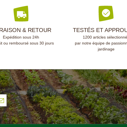
s cordon lumineux LED
européenne et garanti 20 an
.
VRAISON & RETOUR
TESTÉS ET APPRO
Expédition sous 24h
1200 articles sélectionn
ait ou remboursé sous 30 jours
par notre équipe de passion
jardinage