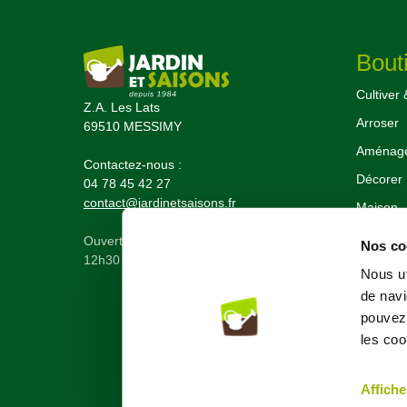
Bout
Cultiver 
Z.A. Les Lats
Arroser
69510 MESSIMY
Aménager
Contactez-nous :
Décorer
04 78 45 42 27
contact@jardinetsaisons.fr
Maison
Le coin d
Ouvert du lundi au vendredi de 9h00 à
Nos coo
12h30 et 13h30 à 17h30
Nouveau
Nous ut
de navi
pouvez 
les coo
Affiche