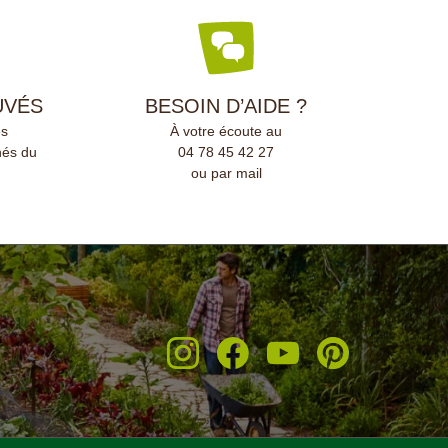
s.
UVÉS
BESOIN D’AIDE ?
és
À votre écoute au
nés du
04 78 45 42 27
ou par mail