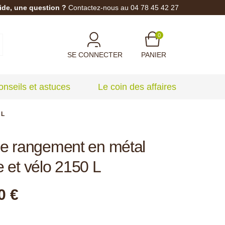
ide, une question ?
Contactez-nous au 04 78 45 42 27
0
SE CONNECTER
PANIER
onseils et astuces
Le coin des affaires
 L
de rangement en métal
e et vélo 2150 L
0 €