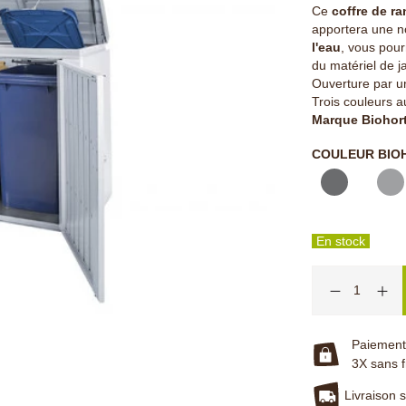
Ce
coffre de r
apportera une no
l'eau
, vous pour
du matériel de ja
Ouverture par un
Trois couleurs a
Marque Biohort
COULEUR BIO
En stock
Paiement 
3X sans f
Livraison 