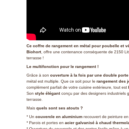
Ce coffre de rangement en métal pour poubelle et 
Biohort
, offre une contenance conséquente de 2150 Lit
terrasse !
Le multifonction pour le rangement !
Grâce à son
ouverture à la fois par une double port
métal est multiple. Que ce soit pour le
rangement des j
complément parfait de votre cuisine extérieure, tout est
b
Son
style élégant
conçu par des designers industriels ga
terrasse.
Mais
quels sont ses atouts ?
* Un
couvercle en aluminium
recouvert de peinture en
* Parois et portes en
acier galvanisé à chaud thermol
* Ouverture du couvercle et des portes facile grâce à un