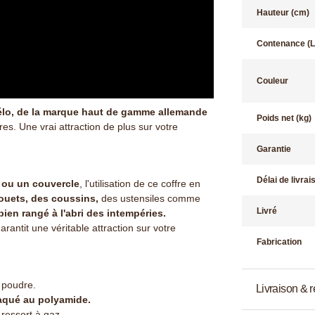
Hauteur (cm)
Contenance (L
Couleur
vélo, de la marque haut de gamme allemande
Poids net (kg)
res.
Une vrai attraction de plus sur votre
Garantie
Délai de livrai
e ou un couvercle
, l'utilisation de ce coffre en
ouets, des coussins,
des ustensiles comme
Livré
ien rangé à l'abri des intempéries.
rantit une véritable attraction sur votre
Fabrication
 poudre.
Livraison & r
aqué au polyamide.
 ressort à gaz