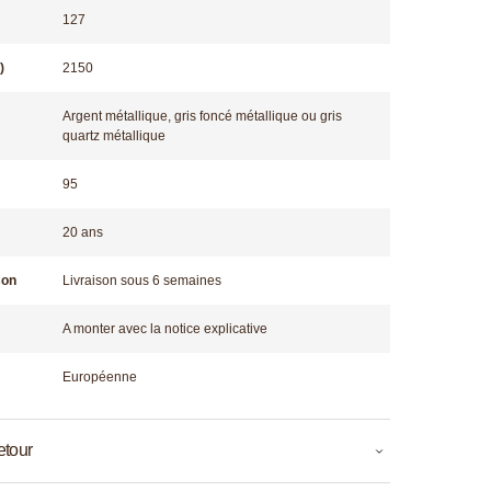
127
)
2150
Argent métallique, gris foncé métallique ou gris
quartz métallique
95
20 ans
son
Livraison sous 6 semaines
A monter avec la notice explicative
Européenne
etour