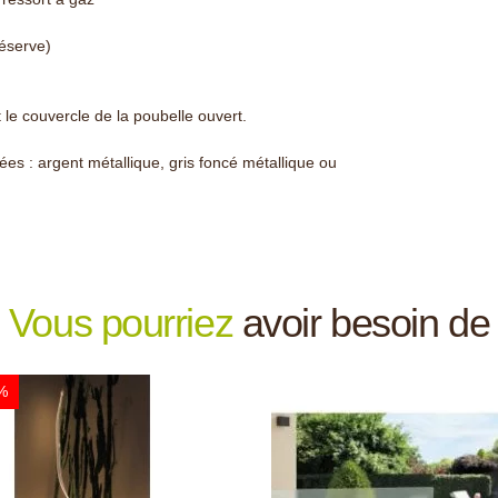
réserve)
t le couvercle de la poubelle ouvert.
es : argent métallique, gris foncé métallique ou
 Jardin et Saisons vous propose un coffre aux
es (
réf : 2449 Coffre de jardin en métal poubelle
Vous pourriez
avoir besoin de
%