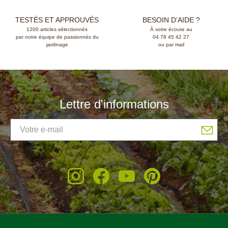
TESTÉS ET APPROUVÉS
BESOIN D’AIDE ?
1200 articles sélectionnés
À votre écoute au
par notre équipe de passionnés du
04 78 45 42 27
jardinage
ou par mail
Lettre d'informations