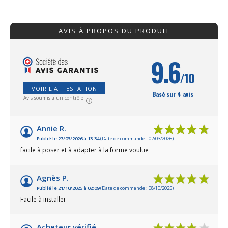
et flexibles, sont idéales pour une pelouse
poser. Parfaite p
et un jardin toujours soignés et propres
contemporains ou
!Profitez d’un tarif dégressif avantageux
en acier galvanisé
AVIS À PROPOS DU PRODUIT
pour toute commande à partir de 12
design discret p
bordures en acier galvanisé hautes
extérieurs.La bo
!Excellente fabrication française !
l'unité, est disp
25 cm pour une m
9.6
terre. Excellente
/10
bordure de jardi
!Commandez plus
VOIR L'ATTESTATION
pour bénéficier de
Basé sur 4 avis
Avis soumis à un contrôle
Annie R.
Publié le 27/03/2026 à 13:34
(Date de commande : 02/03/2026)
facile à poser et à adapter à la forme voulue
Agnès P.
Publié le 21/10/2025 à 02:09
(Date de commande : 08/10/2025)
Facile à installer
Acheteur vérifié