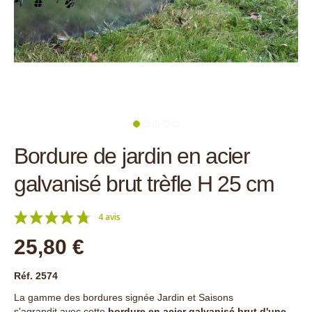
Bordure de jardin en acier
galvanisé brut trèfle H 25 cm
4 avis
25,80 €
Réf. 2574
La gamme des bordures signée Jardin et Saisons
s'agrandit avec cette
bordure en acier galvanisé brut d'une