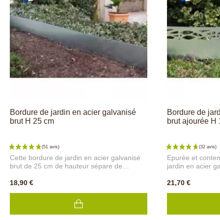
Bordure de jardin en acier galvanisé
Bordure de jard
brut H 25 cm
brut ajourée H
Cette bordure de jardin en acier galvanisé
Epurée et contem
brut de 25 cm de hauteur sépare de
jardin en acier g
manière efficace la pelouse des graviers ou
ajouré, est idéa
la terre des plates-bandes. Vous pouvez
18,90 €
proprement vos m
21,70 €
délimiter vos massifs de fleurs et vos
allées de jardin
contours d'arbres en créant des formes
acier galvanisé zi
originales, arrondies ou carrées. Les
apporte une sépa
bordures hautes en acier galvanisé, souples
massifs et allées,