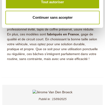
Tout autoriser
bricole ou transporte souvent des matériaux. Grâce à leur
conception simple mais efficace, elles s’installent et se
retirent en quelques secondes,
sans nécessiter d’outil ni
Continuer sans accepter
d’adaptation du véhicule
. Leur prix reste très accessible
au regard des économies qu’elles permettent : nettoyage
professionnel évité, tapis de coffre préservé, usure réduite.
En plus, ces modèles sont
fabriqués en France
, gage de
qualité et de circuit court. En choisissant la bonne taille selon
votre véhicule, vous optez pour une solution durable,
pratique et propre. Que ce soit pour une utilisation ponctuelle
ou régulière, ces bâches s’intègrent parfaitement dans votre
routine, sans contrainte, mais avec une vraie efficacité !
Publié le :
15/09/2025