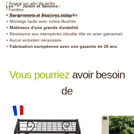
* Auvent sur abri de jardin
Les "+" Jardin et Saisons :
* Fenêtre
+
Rangements et fixations intégrés
* Jeu de descente d'eaux pluviales
+ Montage facile avec notice illustrée
+
Matériaux d'une grande durabilité
+ Résistance aux intempéries (double tôle en acier galvanisé)
+ Aucun entretien nécessaire
+
Fabrication européenne avec une garantie de 20 ans
Vous pourriez
avoir besoin
de