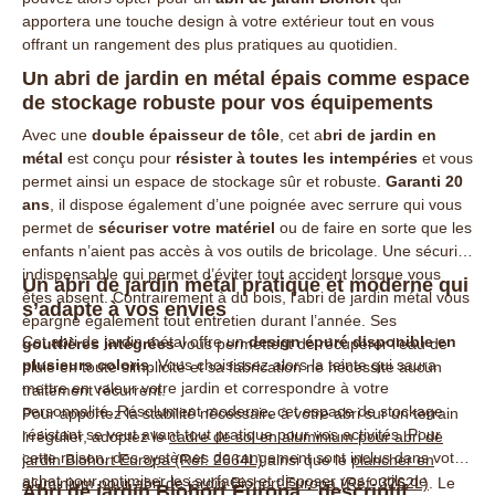
apportera une touche design à votre extérieur tout en vous
offrant un rangement des plus pratiques au quotidien.
Un abri de jardin en métal épais comme espace
de stockage robuste pour vos équipements
Avec une
double épaisseur de tôle
, cet
a
bri de jardin en
métal
est conçu pour
résister à toutes les intempéries
et vous
permet ainsi un espace de stockage sûr et robuste.
Garanti 20
ans
, il dispose également d’une poignée avec serrure qui vous
permet de
sécuriser votre matériel
ou de faire en sorte que les
enfants n’aient pas accès à vos outils de bricolage. Une sécurité
indispensable qui permet d’éviter tout accident lorsque vous
Un abri de jardin métal pratique et moderne qui
êtes absent. Contrairement à du bois, l’abri de jardin métal vous
s’adapte à vos envies
épargne également tout entretien durant l’année. Ses
Cet abri de jardin métal offre un
design épuré disponible en
gouttières intégrées
vous permettent de récupérer l’eau de
plusieurs coloris
. Vous choisissez alors la teinte qui saura
pluie en toute simplicité et sa fabrication ne nécessite aucun
mettre en valeur votre jardin et correspondre à votre
traitement récurrent.
personnalité. Résolument moderne, cet espace de stockage
Pour apportez la stabilité nécessaire à votre abri sur un terrain
résistant se veut avant tout pratique pour vos activités. Pour
irrégulier, adoptez le
cadre de sol en aluminium pour abri de
cette raison, des systèmes de rangement sont inclus dans votre
jardin Biohort Europa (Réf. 2664L)
ainsi que le
plancher en
achat pour optimiser les surfaces et disposer vos outils de
aluminium pour abri de jardin Biohort Europa (Réf. 3262L)
. Le
Abri de jardin Biohort Europa : descriptif