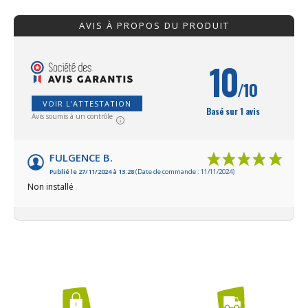
outils à manche pomme que des outils à
métallique.Fabri
manche béquille. Ce rangement à outils de
garanti 20 ans.
AVIS À PROPOS DU PRODUIT
jardin peut également servir d'étagère à 2
niveaux. Excellente fabrication française.
10
/10
VOIR L'ATTESTATION
Basé sur 1 avis
Avis soumis à un contrôle
FULGENCE B.
Publié le 27/11/2024 à 13:28
(Date de commande : 11/11/2024)
Non installé