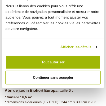
* dimensions des fondations (L x P) : 227 cm x 155 cm
gris foncé métallique et vert foncé. L'intérieur de l'abri de jardin
Nous utilisons des cookies pour vous offrir une
* Poids : 139,4 kg
est toujours en gris blanc.
expérience de navigation personnalisée et mesurer notre
Abri de jardin Biohort Europa, taille 4 :
audience. Vous pouvez à tout moment ajuster vos
*
Surface : 4,9 m²
préférences ou désactiver les cookies via les paramètres
* dimensions extérieures (L x P x H) : 244 cm x 228 cm x 203
de votre navigateur.
cm
* dimensions intérieures (L x P x H) : 222 cm x 222 cm x 195 cm
* dimensions des fondations (L x P) : 227 cm x 227 cm
* Poids : 167,8 kg
Afficher les détails
Abri de jardin Biohort Europa, taille 5 :
*
Surface : 6,5 m²
Tout autoriser
* dimensions extérieures (L x P x H) : 316 cm x 228 cm x 209
cm
* dimensions intérieures (L x P x H) : 294 cm x 222 cm x 202 cm
Continuer sans accepter
* dimensions des fondations (L x P) : 299 cm x 227 cm
* Poids : 202,6 kg
Abri de jardin Biohort Europa, taille 6 :
*
Surface : 6,5 m²
* dimensions extérieures (L x P x H) : 244 cm x 300 cm x 203